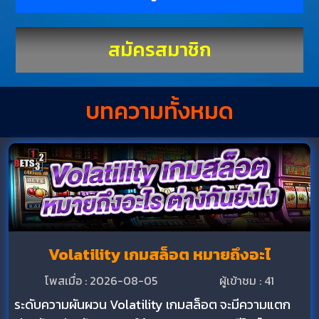
สมัครสมาชิก
บทความทั้งหมด
Volatility เกมสล็อต หมายถึงอะไ
โพสเมื่อ : 2026-08-05
ผู้เข้าชม : 41
ระดับความผันผวน Volatility เกมสล็อต จะมีความแตก