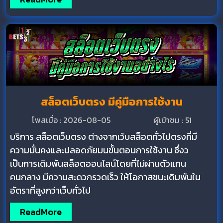
สล็อตเว็บตรง มีคู่มือการใช้งาน
โพสเมื่อ : 2026-08-05
ผู้เข้าชม : 51
บริการ สล็อตเว็บตรง ต่างจากเว้บสล็อตทั่วไปตรงที่มี
ความมั่นคงและปลอดภัยมนขั้นตอนการใช้งาน ซึ่งว
เป็นการเดิมพันสล็อตออนไลน์โดยที่ไม่ผ่านตัวแทน
คนกลาง มีความสะดวกรวดเร็ว ให้โอกาสชนะเดิมพันใน
อัตราที่สูงกว่าเว็บทั่วไป
ReadMore