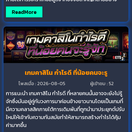
ReadMore
เกมคาสิโน กำไรดี ที่น้อยคนจะรู
โพสเมื่อ : 2026-08-05
ผู้เข้าชม : 52
การแนะนำ เกมคาสิโน กำไรดี ที่หลายคนนั้นอาจจะยังไม่รู้
จักซึ่งมันอยู่คู่กับวงการมาค่อนข้างยาวนานโดยเป็นเกมที่
มีความคลาสสิคภายใต้การเดิมพันที่ถูกนำมาประยุกต์ปรับ
ใหม่ให้เข้ากับความทันสมัยทำให้สามารถสร้างกำไรได้คุ้ม
ค่ามากขึ้น