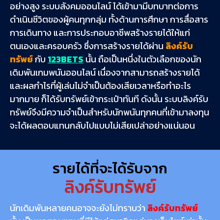
อย่างสูง ระบบสังคมออนไลน์ ได้เข้ามามีบทบาทต่อการ
ดำเนินชีวิตของผู้คนทุกกลุ่ม ทั้งด้านการศึกษา การสื่อสาร
การเดินทาง และการประกอบอาชีพสร้างรายได้ให้แก่
ตนเองและครอบครัว ซึ่งการสร้างรายได้ผ่าน
ลิงค์รับ
ทรัพย์
กับ
123BETS
นั้น ถือเป็นหนึ่งในตัวเลือกของนัก
เดิมพันเกมพนันออนไลน์ เนื่องจากสามารถสร้างรายได้
และผลกำไรที่ผู้เล่นไม่จำเป็นต้องเสียเวลาหรือทำอะไร
มากมาย ก็ได้รับทรัพย์เข้ากระเป๋าทันที ดังนั้น ระบบลิงค์รับ
ทรัพย์จึงมีความจำเป็นสำหรับนักพนันทุกคนที่เข้ามาลงทุน
จะได้ผลตอบแทนกลับไปแบบไม่เสียเปล่าอย่างแน่นอน
รายได้ที่จะได้รับจาก
ลิงค์รับทรัพย์
นักเดิมพันหลายคนอาจจะยังไม่ทราบว่า
ลิงค์รับทรัพย์