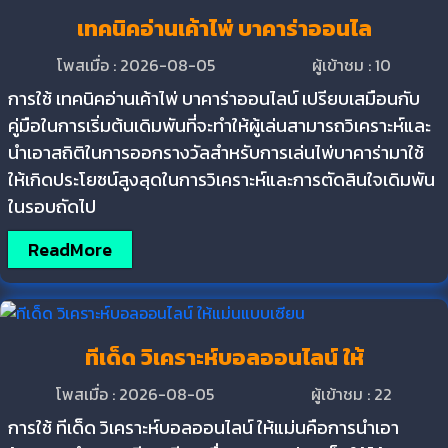
เทคนิคอ่านเค้าไพ่ บาคาร่าออนไล
โพสเมื่อ : 2026-08-05
ผู้เข้าชม : 10
การใช้ เทคนิคอ่านเค้าไพ่ บาคาร่าออนไลน์ เปรียบเสมือนกับ
คู่มือในการเริ่มต้นเดิมพันที่จะทำให้ผู้เล่นสามารถวิเคราะห์และ
นำเอาสถิติในการออกรางวัลสำหรับการเล่นไพ่บาคาร่ามาใช้
ให้เกิดประโยชน์สูงสุดในการวิเคราะห์และการตัดสินใจเดิมพัน
ในรอบถัดไป
ReadMore
ทีเด็ด วิเคราะห์บอลออนไลน์ ให้
โพสเมื่อ : 2026-08-05
ผู้เข้าชม : 22
การใช้ ทีเด็ด วิเคราะห์บอลออนไลน์ ให้แม่นคือการนำเอา