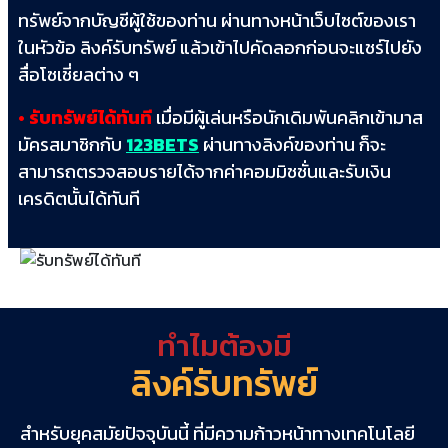
ทรัพย์จากบัญชีผู้ใช้ของท่าน ผ่านทางหน้าเว็บไซต์ของเรา
ในหัวข้อ ลิงค์รับทรัพย์ แล้วเข้าไปคัดลอกก่อนจะแชร์ไปยัง
สื่อโซเชี่ยลต่าง ๆ
• รับทรัพย์ได้ทันที
เมื่อมีผู้เล่นหรือนักเดิมพันคลิกเข้ามาส
มัครสมาชิกกับ
123BETS
ผ่านทางลิงค์ของท่าน ก็จะ
สามารถตรวจสอบรายได้จากค่าคอมมิชชั่นและรับเงิน
เครดิตนั้นได้ทันที
ทำไมต้องมี
ลิงค์รับทรัพย์
สำหรับยุคสมัยปัจจุบันนี้ ที่มีความก้าวหน้าทางเทคโนโลยี