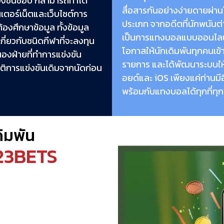
เองชื่นชอบ ก็สามารถทำได้
สื่อสารกันอย่างง่ายดายผ่าน
นเตอร์เน็ตและเว็บไซต์การ
ประเภท จากอดีตที่นักพนันต่
้องศึกษาข้อมูล ทั้งข้อมูล
เป็นการแทงบอลแบบออนไลน์แ
กี่ยวกับชนิดกีฬาที่จะลงทุน
โอกาสให้นักเดิมพันทุกคนเ
สองฝ่ายที่ทำการแข่งขัน
รายการ และได้พัฒนาระบบให้
ติการแข่งขันเดิมจากนัดก่อน
อยด์และ iOS เพียงแค่ท่านมีอ
พร้อมกับแทงบอลได้ทุกที่ทุ
ิมพัน
123BETS