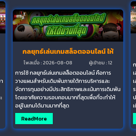
กลยุทธ์เล่นเกมสล็อตออนไลน์ ให้
โพสเมื่อ : 2026-08-08
ผู้เข้าชม : 12
ก
การใช้ กลยุทธ์เล่นเกมสล็อตออนไลน์ คือการ
เ
มา
วางแผนสำหรับเดิมพันภายใต้การบริหารและ
เ
จัดการทุนอย่างมีประสิทธิภาพและเน้นการเดิมพัน
ร
ะ
โดยอาศัยความรอบคอบมากที่สุดเพื่อที่จะทำให้
ป
อยู่ในเกมได้นานมากที่สุด
เ
ReadMore