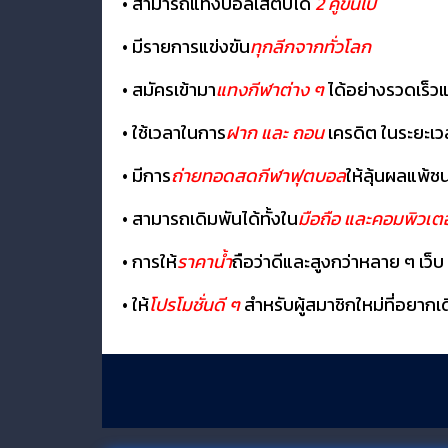
• สามารถแทงบอลเสต็ปได้
2 คู่ขึ้นไป
• มีรายการแข่งขัน
ทุกลีกจากทั่วโลก
• สมัครเข้ามา
แทงกีฬาต่าง ๆ
ได้อย่างรวดเร็ว
• ใช้เวลาในการ
ฝาก และ ถอน
เครดิต ในระยะเว
• มีการ
ถ่ายทอดสดกีฬาฟุตบอล
ให้ลุ้นผลแพ้ชน
• สามารถเดิมพันได้ทั้งใน
มือถือ และคอมพิวเตอ
• การให้
ราคาน้ำ
ถือว่าดีและสูงกว่าหลาย ๆ เว็บ
• ให้
โปรโมชั่นดี ๆ
สำหรับผู้สมาชิกใหม่ที่อยากเ