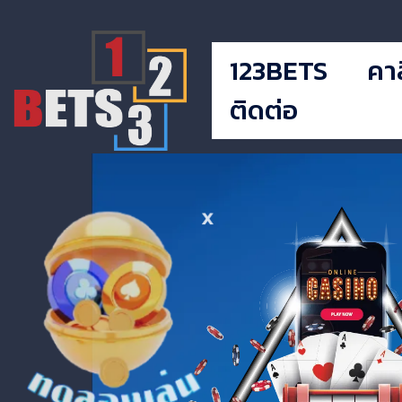
123BETS
คา
ติดต่อ
x