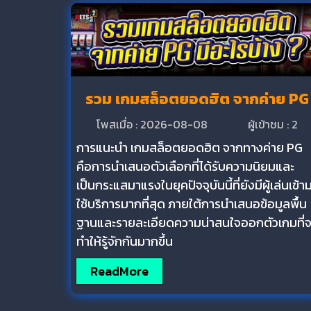
รวม เกมสล็อตยอดฮิต จากค่าย PG
โพสเมื่อ : 2026-08-08
ผู้เข้าชม : 2
การแนะนำ เกมสล็อตยอดฮิต จากทางค่าย PG
คือการนำเสนอตัวเลือกที่ได้รับความนิยมและ
เป็นกระแสมาแรงในยุคปัจจุบันนี้ที่ยังมีผู้เล่นเข้า
ใช้บริการมากที่สุด ภายใต้การนำเสนอข้อมูลพื้น
ฐานและรายละเอียดความน่าสนใจออกตัวเกมที่จ
ทำให้รู้จักกันมากขึ้น
ReadMore