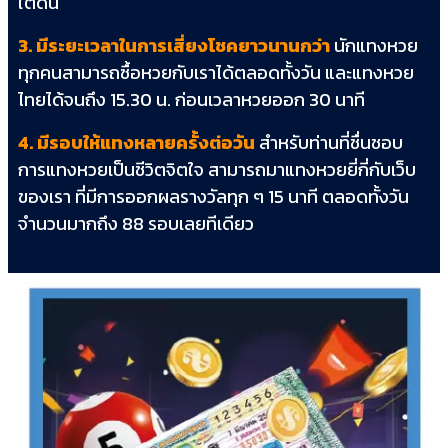
ใต้ดิน
3. มีระยะเวลาในการเสี่ยงโชคยาวนานกว่า
นักแทงหวย
ทุกคนสามารถซื้อหวยกับเราได้ตลอดทั้งวัน และแทงหวย
ไทยได้จนถึง 15.30 น. ก่อนเวลาหวยออก 30 นาที
4. มีรอบให้แทงหลายครั้งต่อวัน
สำหรับท่านที่ชื่นชอบ
การแทงหวยเป็นชีวิตจิตใจ สามารถมาแทงหวยยี่กี่กับเว็บ
ของเรา ที่มีการออกผลรางวัลทุก ๆ 15 นาที ตลอดทั้งวัน
จำนวนมากถึง 88 รอบเลยทีเดียว