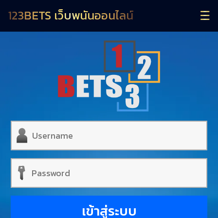
☰
123BETS เว็บพนันออนไลน์
เข้าสู่ระบบ