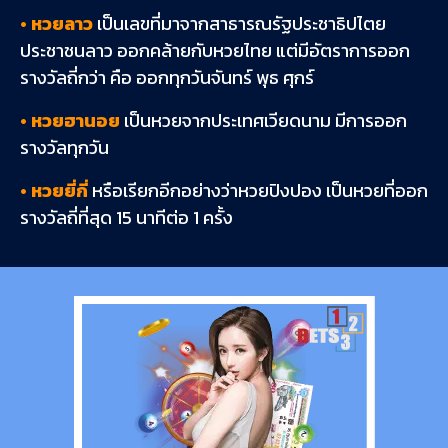
• หวยลาว
เป็นเลขที่มาจากสาธารณรัฐประชาธิปไตย
ประชาชนลาว ออกคล้ายกับหวยไทย แต่มีอัตราการออก
รางวัลถี่กว่า คือ ออกทุกวันจันทร์ พุธ ศุกร์
• หวยฮานอย
เป็นหวยจากประเทศเวียดนาม มีการออก
รางวัลทุกวัน
• หวยยี่กี่
หรือเรียกอีกอย่างว่าหวยปิงปอง เป็นหวยที่ออก
รางวัลถี่ที่สุด 15 นาทีต่อ 1 ครั้ง