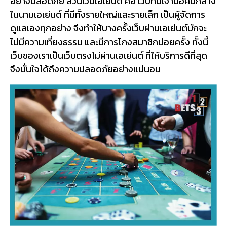
อย่างปลอดภัย ส่วนเว็บเอเย่นต์ คือ เว็บที่มีเจ้ามือคนกลาง
ในนามเอเย่นต์ ที่มีทั้งรายใหญ่และรายเล็ก เป็นผู้จัดการ
ดูแลเองทุกอย่าง จึงทำให้บางครั้งเว็บผ่านเอเย่นต์มักจะ
ไม่มีความเที่ยงธรรม และมีการโกงสมาชิกบ่อยครั้ง ทั้งนี้
เว็บของเราเป็นเว็บตรงไม่ผ่านเอเย่นต์ ที่ให้บริการดีที่สุด
จึงมั่นใจได้ถึงความปลอดภัยอย่างแน่นอน