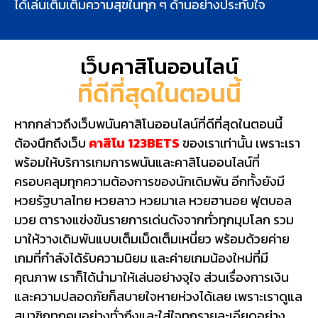
ได้เล่นเติมเต็มความสุขในทุก ๆ ด้านอย่างประทับใจ
เว็บคาสิโนออนไลน์
ที่ดีที่สุดในตอนนี้
หากกล่าวถึงเว็บพนันคาสิโนออนไลน์ที่ดีที่สุดในตอนนี้
ต้องนึกถึงเว็บ
คาสิโน 123BETS
ของเราเท่านั้น เพราะเรา
พร้อมให้บริการเกมการพนันและคาสิโนออนไลน์ที่
ครอบคลุมทุกความต้องการของนักเดิมพัน อีกทั้งยังมี
หวยรัฐบาลไทย หวยลาว หวยมาเล หวยฮานอย ฟุตบอล
มวย ตารางแข่งขันรายการเด่นดังจากทั่วทุกมุมโลก รวม
มาให้วางเดิมพันแบบเต็มเม็ดเต็มเหนี่ยว พร้อมด้วยค่าย
เกมที่กำลังได้รับความนิยม และค่ายเกมน้องใหม่ที่มี
คุณภาพ เราก็ได้นำมาให้เล่นอย่างจุใจ ส่วนเรื่องการเงิน
และความปลอดภัยก็สบายใจหายห่วงได้เลย เพราะเราดูแล
สมาชิกทุกคนอย่างทั่วถึงและใส่ใจทุกรายละเอียดอย่าง