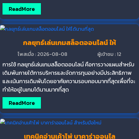
ReadMore
กลยุทธ์เล่นเกมสล็อตออนไลน์ ให้
โพสเมื่อ : 2026-08-08
ผู้เข้าชม : 12
การใช้ กลยุทธ์เล่นเกมสล็อตออนไลน์ คือการวางแผนสำหรับ
เดิมพันภายใต้การบริหารและจัดการทุนอย่างมีประสิทธิภาพ
และเน้นการเดิมพันโดยอาศัยความรอบคอบมากที่สุดเพื่อที่จะ
ทำให้อยู่ในเกมได้นานมากที่สุด
ReadMore
เทคนิคอ่านเค้าไพ่ บาคาร่าออนไล