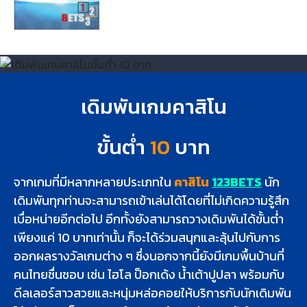
เดิมพันเกมคาสิโน
ขั้นต่ำ
10
บาท
จากเกมที่มีหลากหลายประเภทใน
คาสิโน
123BETS
นัก
เดิมพันทุกท่านจะสามารถเข้าเล่นได้โดยที่ไม่เกิดความรู้สึก
เบื่อหน่ายอีกต่อไป อีกทั้งยังสามารถวางเดิมพันได้ขั้นต่ำ
เพียงแค่ 10 บาทเท่านั้น ก็จะได้ร่วมสนุกและลุ้นไปกับการ
ออกผลรางวัลเกมต่าง ๆ ซึ่งนอกจากนี้ยังมีเกมพื้นบ้านที่
คนไทยชื่นชอบ เช่น ไฮโล ป็อกเด้ง น้ำเต้าปูปลา พร้อมกับ
ดีลเลอร์สาวสวยและหนุ่มหล่อคอยให้บริการกับนักเดิมพัน