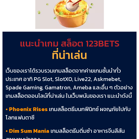
แนะนำเกม สล็อต 123BETS
ที่น่าเล่น
เว็บของเราได้รวบรวมเกมสล็อตจากค่ายเกมชั้นนำทั่ว
ประเทศ อาทิ PG Slot, SlotXO, Live22, Askmebet,
Spade Gaming, Gamatron, Ameba และอื่น ๆ ตัวอย่าง
เกมสล็อตออนไลน์ที่น่าเล่น ในเว็บพนันของเรา แนะนำดังนี้
• Phoenix Rises
เกมสล็อตธีมนกฟีนิกซ์ ผจญภัยไปกับ
โลกแฟนตาซี
• Dim Sum Mania
เกมสล็อตธีมติ่มซำ อาหารจีนสีสัน