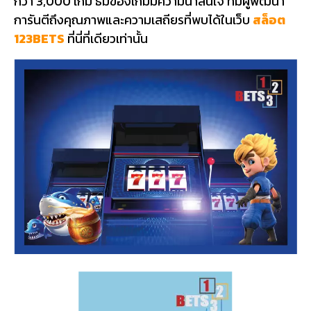
กว่า 3,000 เกม ธีมของเกมมีความน่าสนใจ ทีมผู้พัฒนา
การันตีถึงคุณภาพและความเสถียรที่พบได้ในเว็บ
สล็อต
123BETS
ที่นี่ที่เดียวเท่านั้น