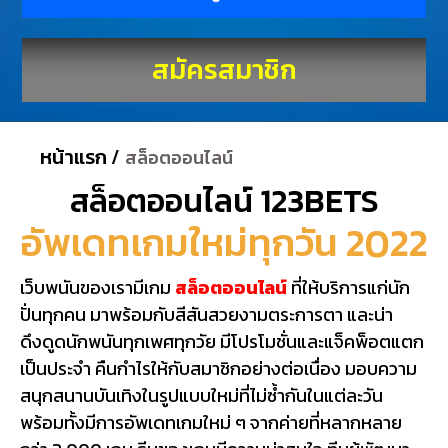
สมัครสมาชิก
หน้าแรก
/
สล็อตออนไลน์
สล็อตออนไลน์ 123BETS
อัพเดทเกมใหม่ทุกวัน 2022
เว็บพนันของเรามีเกม
สล็อตออนไลน์
ที่ให้บริการแก่นัก
ปั่นทุกคน มาพร้อมกับสีสันสวยงามตระการตา และน่า
ดึงดูดนักพนันทุกเพศทุกวัย มีโปรโมชั่นและแจ็คพ็อตแตก
เป็นประจำ คืนกำไรให้กับสมาชิกอย่างต่อเนื่อง มอบความ
สนุกสนานบันเทิงในรูปแบบใหม่ที่ไม่ซ้ำกันในแต่ละวัน
พร้อมทั้งมีการอัพเดทเกมใหม่ ๆ จากค่ายที่หลากหลาย