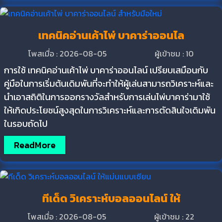
เทคนิคอ่านเค้าไพ่ บาคาร่าออนไล
โพสเมื่อ : 2026-08-05
ผู้เข้าชม : 10
การใช้ เทคนิคอ่านเค้าไพ่ บาคาร่าออนไลน์ เปรียบเสมือนกับ
คู่มือในการเริ่มต้นเดิมพันที่จะทำให้ผู้เล่นสามารถวิเคราะห์และ
นำเอาสถิติในการออกรางวัลสำหรับการเล่นไพ่บาคาร่ามาใช้
ให้เกิดประโยชน์สูงสุดในการวิเคราะห์และการตัดสินใจเดิมพัน
ในรอบถัดไป
ReadMore
ทีเด็ด วิเคราะห์บอลออนไลน์ ให้
โพสเมื่อ : 2026-08-05
ผู้เข้าชม : 22