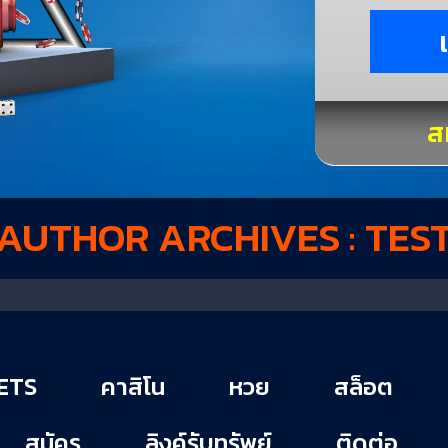
ส
AUTHOR ARCHIVES : TES
ETS
คาสิโน
หวย
สล็อต
สมัคร
ลิงค์รับทรัพย์
ติดต่อ