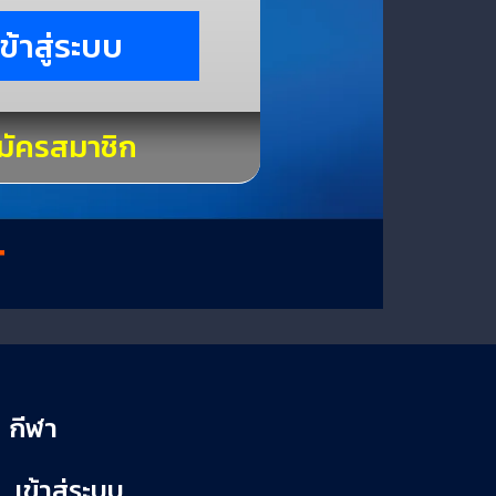
เข้าสู่ระบบ
มัครสมาชิก
T
กีฬา
เข้าสู่ระบบ