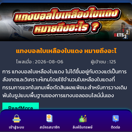
แทงบอลใบเหลืองใบแดง หมายถึงอะไ
โพสเมื่อ : 2026-08-06
ผู้เข้าชม : 125
การ แทงบอลใบเหลืองใบแดง ไม่ได้ขึ้นอยู่กับดวงแต่เป็นการ
สังเกตและวิเคราะห์เกมโดยใช้จำนวนใบเหลืองใบแดงที่
กรรมการแจกในเกมเพื่อตัดสินผลแพ้ชนะสำหรับการวางเดิม
พันในรูปแบบพื้นฐานของการแทงบอลออนไลน์นั่นเอง
ReadMore
เข้าสู่ระบบ
สมัครสมาชิก
ลิงค์รับทรพย์
ติดต่อ