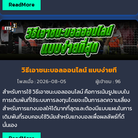
ReadMore
วิธีเอาชนะบอลออนไลน์ แบบง่ายที
โพสเมื่อ : 2026-08-05
ผู้เข้าชม : 96
สำหรับการใช้ วิธีเอาชนะบอลออนไลน์ คือการเน้นรูปแบบใน
การเดิมพันที่ใช้ระบบการลงทุนโดยจะเป็นการลดความเสี่ยง
สำหรับการแทงบอลให้ได้มากที่สุดและต้องมีแบบแผนในการ
เดิมพันที่รอบคอบใช้วินัยสำหรับแทงบอลเพื่อผลลัพธ์ที่ดี
นั่นเอง