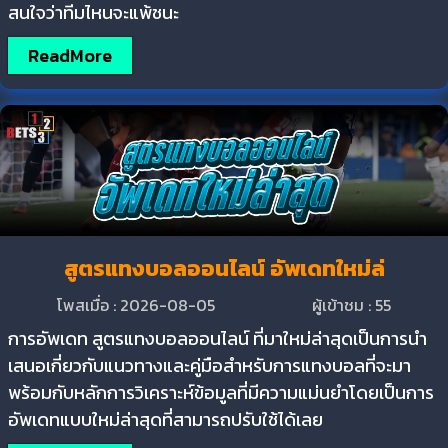
สนใจว่าทีมไหนจะแพ้ชนะ
ReadMore
สูตรแทงบอลออนไลน์ อัพเดทใหม่ล่
โพสเมื่อ : 2026-08-05
ผู้เข้าชม : 55
การอัพเดท สูตรแทงบอลออนไลน์ ที่มาใหม่ล่าสุดเป็นการนำ
เสนอเกี่ยวกับแนวทางและคู่มือสำหรับการแทงบอลที่จะมา
พร้อมกับหลักการวิเคราะห์ข้อมูลที่มีความแม่นยำโดยเป็นการ
อัพเดทแบบใหม่ล่าสุดที่สามารถปรับใช้ได้เลย