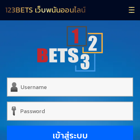
☰
123BETS เว็บพนันออนไลน์
เข้าสู่ระบบ