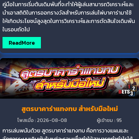
คู่มือในการเริ่มต้นเดิมพันที่จะทำให้ผู้เล่นสามารถวิเคราะห์และ
นำเอาสถิติในการออกรางวัลสำหรับการเล่นไพ่บาคาร่ามาใช้
ให้เกิดประโยชน์สูงสุดในการวิเคราะห์และการตัดสินใจเดิมพัน
ในรอบถัดไป
ReadMore
สูตรบาคาร่าแทงทบ สำหรับมือใหม่
โพสเมื่อ : 2026-08-08
ผู้เข้าชม : 95
การเล่นพนันด้วย สูตรบาคาร่าแทงทบ คือการวางแผนและ
จัดการระบบเดิมพันในแต่ละรอบเพื่อทำให้สามารถทำกำไรได้