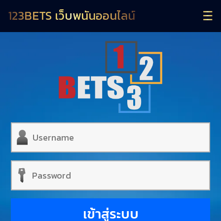
☰
123BETS เว็บพนันออนไลน์
เข้าสู่ระบบ