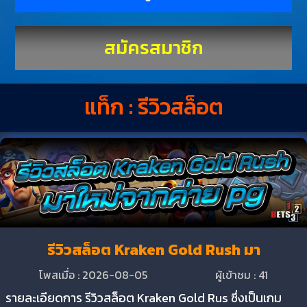
สมัครสมาชิก
แท็ก : รีวิวสล็อต
รีวิวสล็อต Kraken Gold Rush มา
โพสเมื่อ : 2026-08-05
ผู้เข้าชม : 41
รายละเอียดการ รีวิวสล็อต Kraken Gold Rus ซึ่งเป็นเกม