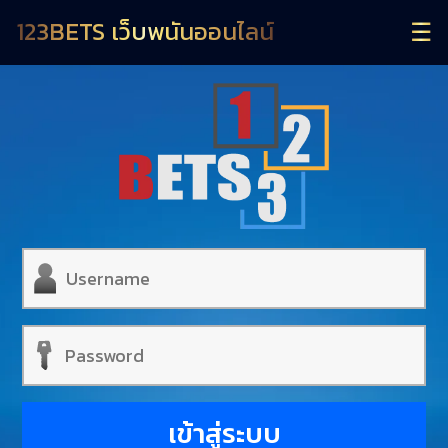
☰
123BETS เว็บพนันออนไลน์
เข้าสู่ระบบ