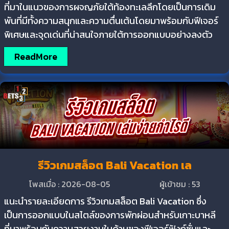
ที่มาในแนวของการผจญภัยใต้ท้องทะเลลึกโดยเป็นการเดิม
พันที่มีทั้งความสนุกและความตื่นเต้นโดยมาพร้อมกับฟีเจอร์
พิเศษและจุดเด่นที่น่าสนใจภายใต้การออกแบบอย่างลงตัว
ReadMore
รีวิวเกมสล็อต Bali Vacation เล
โพสเมื่อ : 2026-08-05
ผู้เข้าชม : 53
แนะนำรายละเอียดการ รีวิวเกมสล็อต Bali Vacation ซึ่ง
เป็นการออกแบบในสไตล์ของการพักผ่อนสำหรับเกาะบาหลี
ที่มาพร้อมกับความสวยงามในด้านของฟีเจอร์ฟังก์ชั่นและ