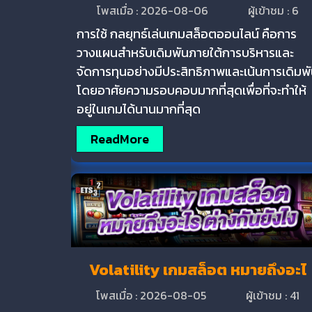
โพสเมื่อ : 2026-08-06
ผู้เข้าชม : 6
การใช้ กลยุทธ์เล่นเกมสล็อตออนไลน์ คือการ
วางแผนสำหรับเดิมพันภายใต้การบริหารและ
จัดการทุนอย่างมีประสิทธิภาพและเน้นการเดิมพ
โดยอาศัยความรอบคอบมากที่สุดเพื่อที่จะทำให้
อยู่ในเกมได้นานมากที่สุด
ReadMore
Volatility เกมสล็อต หมายถึงอะไ
โพสเมื่อ : 2026-08-05
ผู้เข้าชม : 41