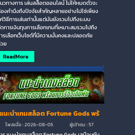
นวทางการ เล่นสล็อตออนไลน์ ไม่ให้หมดตัวจะ
้องคำนึงถึงปัจจัยสำคัญหลายอย่างไม่ใช่เพียง
ค่วิธีการเล่นเท่านั้นแต่มันยังรวมไปถึงระบบ
ัดการเงินทุนการเลือกเกมที่เหมาะสมรวมไปถึง
ารเลือกเว็บไซต์ที่มีความมั่นคงและปลอดภัย
้วย
ReadMore
แนะนำเกมสล็อต Fortune Gods พร้
โพสเมื่อ : 2026-08-05
ผู้เข้าชม : 57
าร แนะนำเกมสล็อต Fortune Gods เสมือนกับ