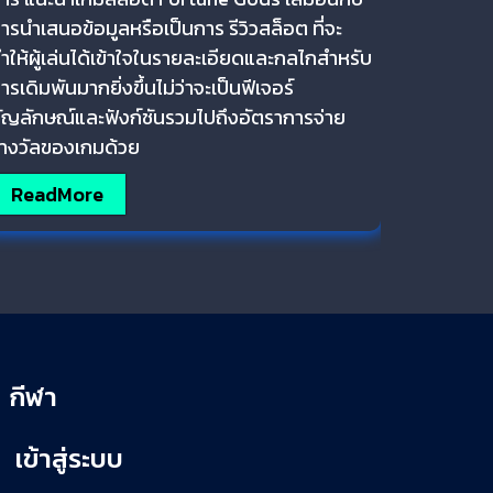
ารนำเสนอข้อมูลหรือเป็นการ รีวิวสล็อต ที่จะ
ำให้ผู้เล่นได้เข้าใจในรายละเอียดและกลไกสำหรับ
ารเดิมพันมากยิ่งขึ้นไม่ว่าจะเป็นฟีเจอร์
ัญลักษณ์และฟังก์ชันรวมไปถึงอัตราการจ่าย
างวัลของเกมด้วย
ReadMore
กีฬา
เข้าสู่ระบบ