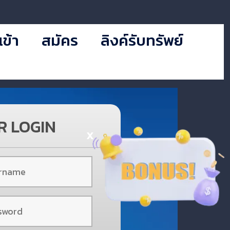
ข้า
สมัคร
ลิงค์รับทรัพย์
 LOGIN
x