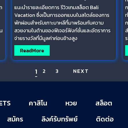
ถ
แนะนำรายละเอียดการ รีวิวเกมสล็อต Bali
ก
Vacation ซึ่งเป็นการออกแบบในสไตล์ของการ
ท
พักผ่อนสำหรับเกาะบาหลีที่มาพร้อมกับความ
ก
็น
สวยงามในด้านของฟีเจอร์ฟังก์ชั่นและอัตราการ
ส
จ่ายรางวัลที่มีมูลค่าค่อนข้างสูง
ร
ReadMore
1
2
3
NEXT
ETS
คาสิโน
หวย
สล็อต
สมัคร
ลิงค์รับทรัพย์
ติดต่อ