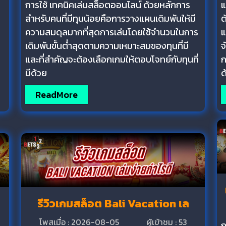
การใช้ เทคนิคเล่นสล็อตออนไลน์ ด้วยหลักการ
แ
สำหรับคนที่มีทุนน้อยคือการวางแผนเดิมพันให้มี
ต
ความสมดุลมากที่สุดการเล่นโดยใช้จำนวนในการ
แ
เดิมพันขั้นต่ำสุดตามความเหมาะสมของทุนที่มี
จ
และที่สำคัญจะต้องเลือกเกมให้ตอบโจทย์กับทุนที่
ก
มีด้วย
ด
ReadMore
รีวิวเกมสล็อต Bali Vacation เล
โพสเมื่อ : 2026-08-05
ผู้เข้าชม : 53
ก