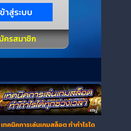
เข้าสู่ระบบ
มัครสมาชิก
เทคนิคการเล่นเกมสล็อต ทำกำไรได