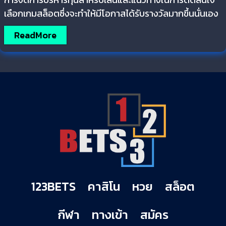
เลือกเกมสล็อตซึ่งจะทำให้มีโอกาสได้รับรางวัลมากขึ้นนั่นเอง
ReadMore
123BETS
คาสิโน
หวย
สล็อต
กีฬา
ทางเข้า
สมัคร