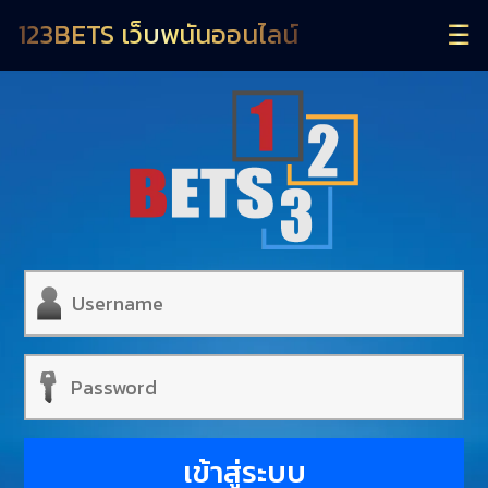
☰
123BETS เว็บพนันออนไลน์
เข้าสู่ระบบ