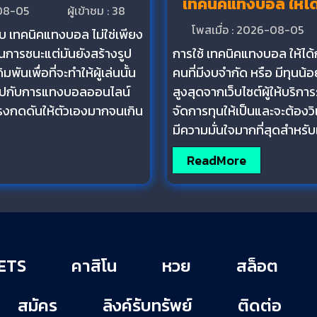
เทคนิคแทงบอล ให้ไ
-08-05
ผู้เข้าชม : 38
โพสเมื่อ : 2026-08-05
กับ เทคนิคแทงบอล ไม่ใช่เพียง
นการชนะแต่มันยังสร้างรูป
การใช้ เทคนิคแทงบอล ให้ไ
ันเพื่อที่จะทำให้ผู้เล่นนั้น
คนที่มีงบจำกัด หรือ มีทุนน้
ึ้นไปกับการแทงบอลออนไลน์
สูงสุดจากเว็บไซต์ผู้ให้บริก
แรงกดดันให้ตัวเองมากจนเกิน
จัดการทุนให้เป็นและจะต้องวิเ
มีความมั่นใจมากที่สุดสำหรั
ReadMore
ETS
คาสิโน
หวย
สล็อต
สมัคร
ลิงค์รับทรัพย์
ติดต่อ