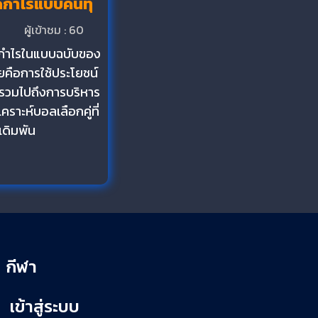
ด้กำไรแบบคนทุ
ผู้เข้าชม : 60
ด้กำไรในแบบฉบับของ
อยคือการใช้ประโยชน์
ารรวมไปถึงการบริหาร
คราะห์บอลเลือกคู่ที่
บเดิมพัน
กีฬา
เข้าสู่ระบบ