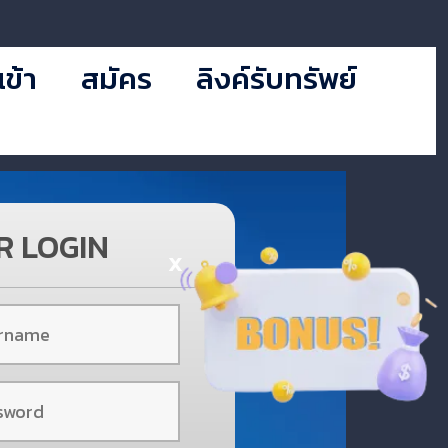
ข้า
สมัคร
ลิงค์รับทรัพย์
 LOGIN
x