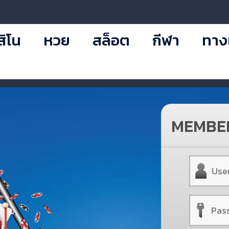
สิโน
หวย
สล็อต
กีฬา
ทางเ
MEMBER