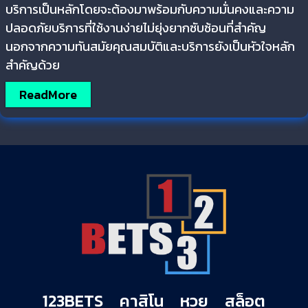
บริการเป็นหลักโดยจะต้องมาพร้อมกับความมั่นคงและความ
ปลอดภัยบริการที่ใช้งานง่ายไม่ยุ่งยากซับซ้อนที่สำคัญ
นอกจากความทันสมัยคุณสมบัติและบริการยังเป็นหัวใจหลัก
สำคัญด้วย
ReadMore
123BETS
คาสิโน
หวย
สล็อต