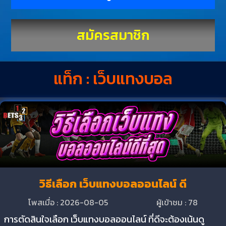
สมัครสมาชิก
แท็ก : เว็บแทงบอล
วิธีเลือก เว็บแทงบอลออนไลน์ ดี
โพสเมื่อ : 2026-08-05
ผู้เข้าชม : 78
การตัดสินใจเลือก เว็บแทงบอลออนไลน์ ที่ดีจะต้องเน้นดู