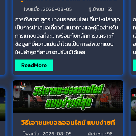
โพสเมื่อ : 2026-08-05
ผู้เข้าชม : 55
การอัพเดท สูตรแทงบอลออนไลน์ ที่มาใหม่ล่าสุด
ก
เป็นการนำเสนอเกี่ยวกับแนวทางและคู่มือสำหรับ
ท
การแทงบอลที่จะมาพร้อมกับหลักการวิเคราะห์
เ
ข้อมูลที่มีความแม่นยำโดยเป็นการอัพเดทแบบ
อ
ใหม่ล่าสุดที่สามารถปรับใช้ได้เลย
น
ReadMore
วิธีเอาชนะบอลออนไลน์ แบบง่ายที
โพสเมื่อ : 2026-08-05
ผู้เข้าชม : 96