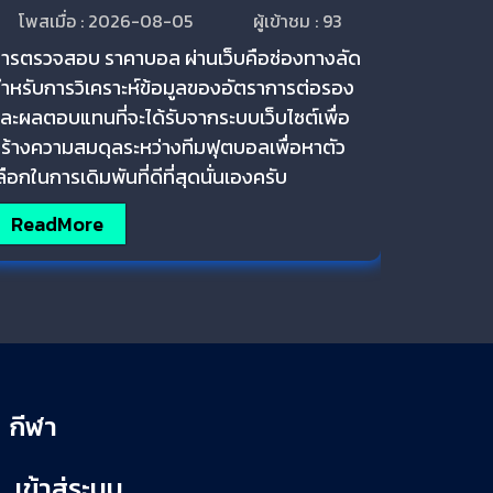
โพสเมื่อ : 2026-08-05
ผู้เข้าชม : 93
ารตรวจสอบ ราคาบอล ผ่านเว็บคือช่องทางลัด
ำหรับการวิเคราะห์ข้อมูลของอัตราการต่อรอง
ละผลตอบแทนที่จะได้รับจากระบบเว็บไซต์เพื่อ
ร้างความสมดุลระหว่างทีมฟุตบอลเพื่อหาตัว
ลือกในการเดิมพันที่ดีที่สุดนั่นเองครับ
ReadMore
กีฬา
เข้าสู่ระบบ