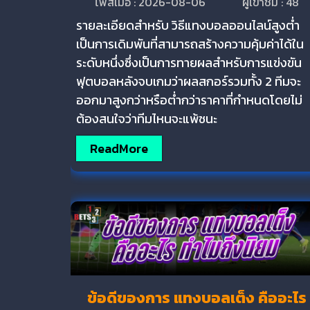
โพสเมื่อ : 2026-08-06
ผู้เข้าชม : 48
รายละเอียดสำหรับ วิธีแทงบอลออนไลน์สูงต่ำ
เป็นการเดิมพันที่สามารถสร้างความคุ้มค่าได้ใน
ระดับหนึ่งซึ่งเป็นการทายผลสำหรับการแข่งขัน
ฟุตบอลหลังจบเกมว่าผลสกอร์รวมทั้ง 2 ทีมจะ
ออกมาสูงกว่าหรือต่ำกว่าราคาที่กำหนดโดยไม่
ต้องสนใจว่าทีมไหนจะแพ้ชนะ
ReadMore
ข้อดีของการ แทงบอลเต็ง คืออะไร