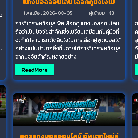
แทงบอลออนไลน์ เลือกคู่ยังไงไม่
โพสเมื่อ : 2026-08-05
ผู้เข้าชม : 48
ยง
การวิเคราะห์ข้อมูลเพื่อเลือกคู่ แทงบอลออนไลน์
ก
ถือว่าเป็นปัจจัยสำคัญซึ่งเปรียบเสมือนกับคู่มือที่
ค
จะทำให้สามารถตัดสินใจในการเลือกคู่ฟุตบอลได้
ส
น
อย่างแม่นยำมากยิ่งขึ้นภายใต้การวิเคราะห์ข้อมูล
จ
จากปัจจัยสำคัญหลายอย่าง
ม
ReadMore
สูตรแทงบอลออนไลน์ อัพเดทใหม่ล่