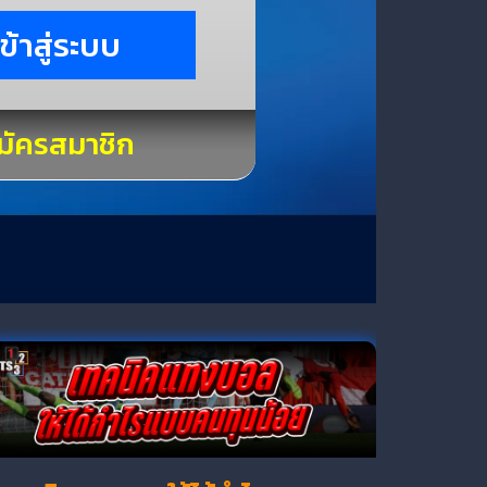
เข้าสู่ระบบ
มัครสมาชิก