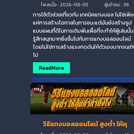
โพสเมื่อ : 2026-08-05
ผู้เข้าชม : 38
การใช้ตัวช่วยเกี่ยวกับ เทคนิคแทงบอล ไม่ใช่เพี
แค่การสร้างโอกาสในการชนะแต่มันยังสร้างรูป
แบบแผนที่ดีในการเดิมพันเพื่อที่จะทำให้ผู้เล่นนั้น
รู้สึกสนุกมากยิ่งขึ้นไปกับการแทงบอลออนไลน์
โดยไม่ใช่การสร้างแรงกดดันให้ตัวเองมากจนเกิ
ไป
ReadMore
วิธีแทงบอลออนไลน์ สูงต่ำ ให้คุ