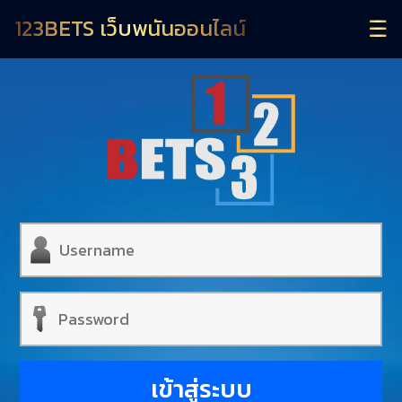
☰
123BETS เว็บพนันออนไลน์
เข้าสู่ระบบ