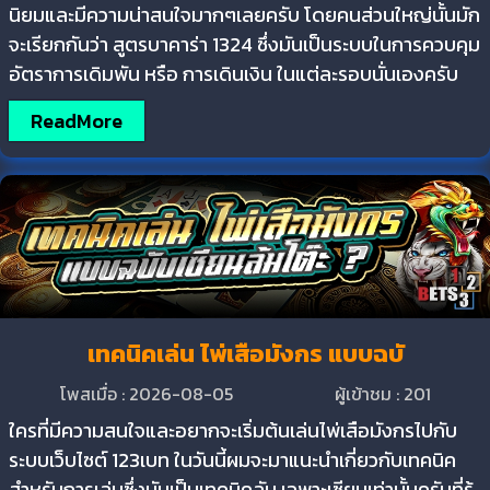
นิยมและมีความน่าสนใจมากๆเลยครับ โดยคนส่วนใหญ่นั้นมัก
จะเรียกกันว่า สูตรบาคาร่า 1324 ซึ่งมันเป็นระบบในการควบคุม
อัตราการเดิมพัน หรือ การเดินเงิน ในแต่ละรอบนั่นเองครับ
ReadMore
เทคนิคเล่น ไพ่เสือมังกร แบบฉบั
โพสเมื่อ : 2026-08-05
ผู้เข้าชม : 201
ใครที่มีความสนใจและอยากจะเริ่มต้นเล่นไพ่เสือมังกรไปกับ
ระบบเว็บไซต์ 123เบท ในวันนี้ผมจะมาแนะนำเกี่ยวกับเทคนิค
สำหรับการเล่นซึ่งมันเป็นเทคนิคลับ เฉพาะเซียนเท่านั้นครับที่รู้