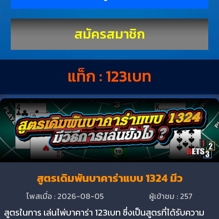
สมัครสมาชิก
แท็ก : 123เบท
สูตรเดิมพันบาคาร่าแบบ 1324 มีว
โพสเมื่อ : 2026-08-05
ผู้เข้าชม : 257
สูตรในการ เล่นไพ่บาคาร่า 123เบท ซึ่งเป็นสูตรที่ได้รับความ