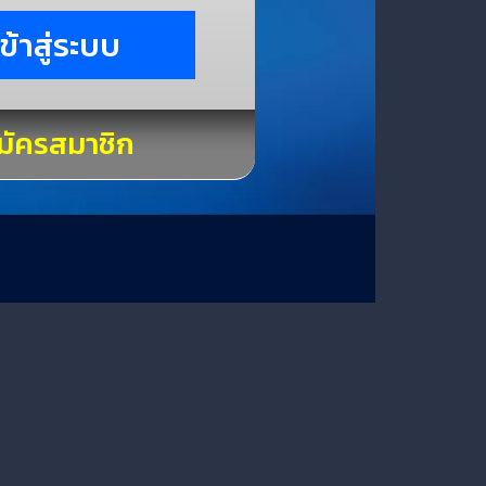
เข้าสู่ระบบ
มัครสมาชิก