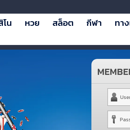
สิโน
หวย
สล็อต
กีฬา
ทางเ
MEMBER