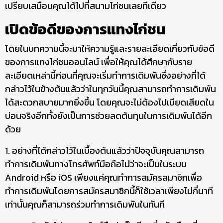
เปรียบเสมือนคุณได้ไปที่สนามไก่ชนเลยทีเดียว
เปิดข้อดีของการแทงไก่ชน
โดยในบทความนี้จะมาให้ความรู้และรายละเอียดเกี่ยวกับข้อดี
ของการแทงไก่ชนออนไลน์ เพื่อให้คุณได้ศึกษากับราย
ละเอียดเหล่านี้ก่อนที่คุณจะเริ่มทำการเดิมพันซึ่งอย่างที่ได้
กล่าวไว้ในข้างต้นแล้วว่าในทุกวันนี้คุณสามารถทำการเดิมพัน
ได้สะดวกสบายมากยิ่งขึ้น โดยคุณจะไม่ต้องไปเบียดเสียดใน
บ่อนจริงอีกทั้งยังเป็นการช่วยลดต้นทุนในการเดิมพันได้อีก
ด้วย
1. อย่างที่ได้กล่าวไว้ในเบื้องต้นแล้วว่าปัจจุบันคุณสามารถ
ทำการเดิมพันทางโทรศัพท์มือถือไม่ว่าจะเป็นในระบบ
Android หรือ iOS เพียงแค่คุณทำการสมัครสมาชิกเพื่อ
ทำการเดิมพันโดยการสมัครสมาชิกนี้ก็ใช้เวลาเพียงไม่กี่นาที
เท่านั้นคุณก็สามารถร่วมทำการเดิมพันในทันที