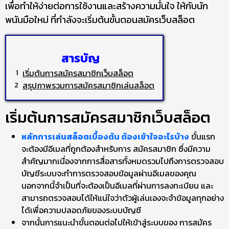
เพื่อทำให้ง่ายต่อการใช้งานและสร้างความมั่นใจ ให้กับนัก
พนันมือใหม่ ที่กำลังจะเริ่มต้นขั้นตอนสมัครเว็บสล็อต
เริ่มต้นการสมัครสมาชิกเว็บสล็อต
สรุปภาพรวมการสมัครสมาชิกเล่นสล็อต
เริ่มต้นการสมัครสมาชิกเว็บสล็อต
หลักการเล่นสล็อตเบื้องต้น ต้องเข้าใจอะไรบ้าง
ขั้นแรก
จะต้องมีอีเมลที่ถูกต้องสำหรับการ สมัครสมาชิก ซึ่งมีความ
สำคัญมากเนื่องจากการสื่อสารทั้งหมดรวมไปถึงการตรวจสอบ
บัญชีระบบจะทำการตรวจสอบข้อมูลผ่านอีเมลของคุณ
นอกจากนี้จำเป็นที่จะต้องเป็นอีเมลที่ผ่านการลงทะเบียน และ
สามารถตรวจสอบได้ให้แน่ใจว่าตัวผู้เล่นเองจะจำข้อมูลทุกอย่าง
ได้เพื่อความปลอดภัยของระบบบัญชี
จากนั้นการแนะนำขั้นตอนต่อไปให้เข้าสู่ระบบของ การสมัคร