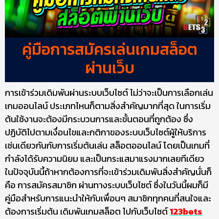
คู่มือการสมัครเล่นเกมสล็อต
ผ่านเว็บ
การเข้าร่วมเดิมพันผ่านระบบเว็บไซต์ ไม่ว่าจะเป็นการเลือกเล่น
เกมออนไลน์ ประเภทไหนก็ตามสิ่งสำคัญมากที่สุด ในการเริ่ม
ต้นใช้งานจะต้องมีกระบวนการและขั้นตอนที่ถูกต้อง ซึ่ง
ปฏิบัติไปตามเงื่อนไขและกติกาของระบบเว็บไซต์ผู้ให้บริการ
เช่นเดียวกันกับการเริ่มต้นเล่น สล็อตออนไลน์ โดยเป็นเกมที่
กำลังได้รับความนิยม และเป็นกระแสมาแรงมากเลยทีเดียว
ในปัจจุบันนี้ถ้าหากต้องการที่จะเข้าร่วมเดิมพันสิ่งสำคัญนั่นก็
คือ การสมัครสมาชิก ผ่านทางระบบเว็บไซต์ ซึ่งในวันนี้ผมก็มี
คู่มือสำหรับการแนะนำให้กับเพื่อนๆ สมาชิกทุกคนที่สนใจและ
ต้องการเริ่มต้น เดิมพันเกมสล็อต ไปกับเว็บไซต์
123bets