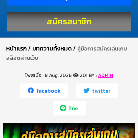
สมัครสมาชิก
หน้าแรก
/
บทความทั้งหมด
/
คู่มือการสมัครเล่นเกม
สล็อตผ่านเว็บ
โพสเมื่อ : 8 Aug. 2026
201
BY :
ADMIN
facebook
twitter
line