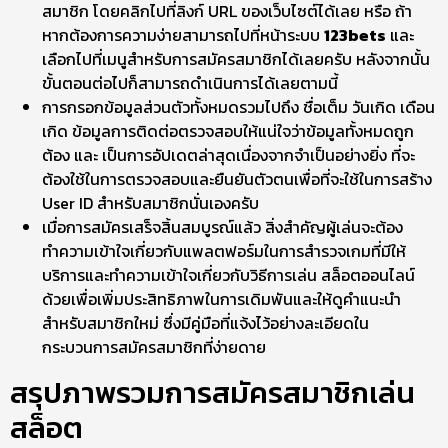
สมาชิก โดยคลิกไปที่ลิงก์ URL ของเว็บไซต์ได้เลย หรือ ถ้า
หากต้องการความง่ายสามารถไปที่หน้าระบบ
123bets
และ
เลือกไปที่เมนูสำหรับการสมัครสมาชิกได้เลยครับ หลังจากนั้น
ขั้นตอนต่อไปก็สามารถดำเนินการได้เลยตามนี้
การกรอกข้อมูลส่วนตัวทั้งหมดรวมไปถึง ชื่อเต็ม วันเกิด เดือน
เกิด ข้อมูลการติดต่อตรวจสอบให้แน่ใจว่าข้อมูลทั้งหมดถูก
ต้อง และ เป็นการอัปเดตล่าสุดเนื่องจากจำเป็นอย่างยิ่ง ที่จะ
ต้องใช้ในการตรวจสอบและยืนยันตัวตนเพื่อที่จะใช้ในการสร้าง
User ID สำหรับสมาชิกนั่นเองครับ
เมื่อการสมัครเสร็จสิ้นสมบูรณ์แล้ว สิ่งสำคัญผู้เล่นจะต้อง
ทำความเข้าใจเกี่ยวกับแพลตฟอร์มในการสำรวจเกมที่มีให้
บริการและทำความเข้าใจเกี่ยวกับวิธีการเล่น สล็อตออนไลน์
ด้วยเพื่อเพิ่มประสิทธิภาพในการเดิมพันและให้ดูคำแนะนำ
สำหรับสมาชิกใหม่ ซึ่งมีคู่มือที่แจ้งไว้อย่างละเอียดใน
กระบวนการสมัครสมาชิกที่ง่ายดาย
สรุปภาพรวมการสมัครสมาชิกเล่น
สล็อต