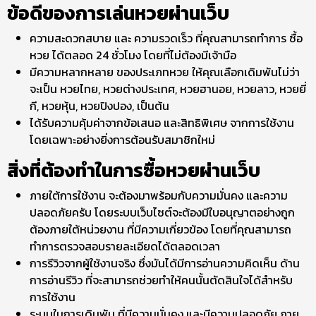
ข้อดีของการเล่นหวยผ่านเว็บ
ความสะดวกสบาย และ ความรวดเร็ว ที่คุณสามารถทำการ ซื้อ
หวย ได้ตลอด 24 ชั่วโมง โดยที่ไม่ต้องมีเจ้ามือ
มีความหลากหลาย ของประเภทหวย ให้คุณเลือกเดิมพันไม่ว่า
จะเป็น หวยไทย, หวยต่างประเทศ, หวยฮานอย, หวยลาว, หวยยี่
กี, หวยหุ้น, หวยปิงปอง, เป็นต้น
ได้รับความคุ้มค่าจากข้อเสนอ และสิทธิพิเศษ จากการใช้งาน
โดยเฉพาะอย่างยิ่งการต้อนรับสมาชิกใหม่
สิ่งที่ต้องทำในการซื้อหวยผ่านเว็บ
ภายใต้การใช้งาน จะต้องมาพร้อมกับความมั่นคง และความ
ปลอดภัยครับ โดยระบบเว็บไซต์จะต้องมีใบอนุญาตอย่างถูก
ต้องภายใต้หน่วยงาน ที่มีความเกี่ยวข้อง โดยที่คุณสามารถ
ทำการตรวจสอบรายละเอียดได้ตลอดเวลา
การรีวิวจากผู้ใช้งานจริง ซึ่งมันได้มีการอ่านความคิดเห็น ด้าน
การอ่านรีวิว ที่จะสามารถช่วยทำให้คนนั้นตัดสินใจได้สำหรับ
การใช้งาน
ระบบในการเดิมพัน ที่มีความมั่นคง และมีความปลอดภัย ภาย