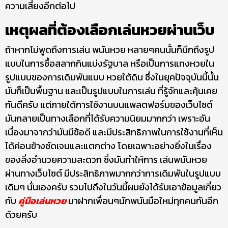
ความเสี่ยงอีกต่อไป
เหตุผลที่ต้องเลือกเล่นหวยผ่านเว็บ
ถ้าหากไม่พูดถึงการเล่น พนันหวย หลายๆคนนั้นก็นึกถึงรูป
แบบในการซื้อสลากกินแบ่งรัฐบาล หรือเป็นการแทงหวยใน
รูปแบบของการเดิมพันแบบ หวยใต้ดิน ซึ่งในยุคปัจจุบันนี้นั้น
มันก็เป็นพื้นฐาน และเป็นรูปแบบในการเล่น ที่รู้จักและคุ้นเคย
กันดีครับ แต่ภายใต้การใช้งานบนแพลตฟอร์มของเว็บไซต์
มันกลายเป็นทางเลือกที่ได้รับความนิยมมากกว่า เพราะอัน
เนื่องมาจากว่ามันมีข้อดี และมีประสิทธิภาพในการใช้งานที่เห็น
ได้ค่อนข้างชัดเจนและแตกต่าง โดยเฉพาะอย่างยิ่งในเรื่อง
ของสิ่งอำนวยความสะดวก ซึ่งมันทำให้การ เล่นพนันหวย
ผ่านทางเว็บไซต์ มีประสิทธิภาพมากกว่าการเดิมพันในรูปแบบ
เดิมๆ นั่นเองครับ รวมไปถึงในวันนี้ผมยังได้รับเอาข้อมูลเกี่ยว
กับ
คู่มือเล่นหวย
มาฝากเพื่อนๆนักพนันมือใหม่ทุกคนกันอีก
ด้วยครับ