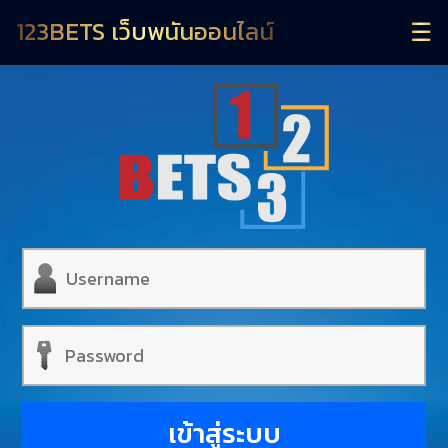
☰
123BETS เว็บพนันออนไลน์
เข้าสู่ระบบ