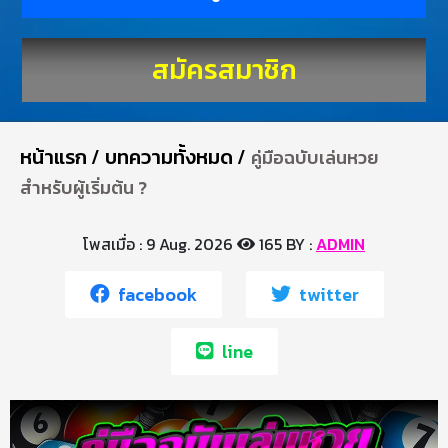
สมัครสมาชิก
หน้าแรก
/
บทความทั้งหมด
/
คู่มือฉบับเล่นหวย
สำหรับผู้เริ่มต้น ?
โพสเมื่อ : 9 Aug. 2026
165
BY :
ADMIN
facebook
twitter
line