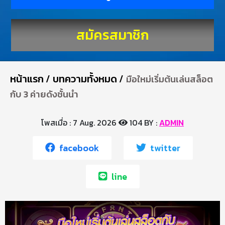
สมัครสมาชิก
หน้าแรก
/
บทความทั้งหมด
/
มือใหม่เริ่มต้นเล่นสล็อต
กับ 3 ค่ายดังชั้นนำ
โพสเมื่อ : 7 Aug. 2026
104
BY :
ADMIN
facebook
twitter
line