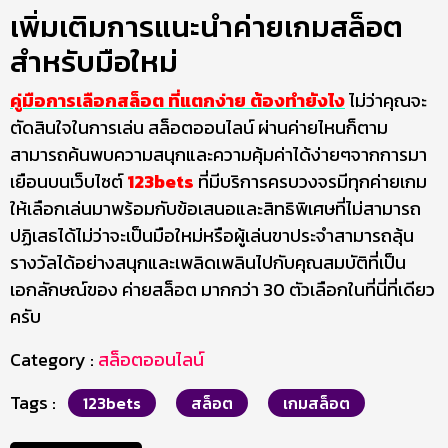
เพิ่มเติมการแนะนำค่ายเกมสล็อต
สำหรับมือใหม่
คู่มือการเลือกสล็อต ที่แตกง่าย ต้องทำยังไง
ไม่ว่าคุณจะ
ตัดสินใจในการเล่น สล็อตออนไลน์ ผ่านค่ายไหนก็ตาม
สามารถค้นพบความสนุกและความคุ้มค่าได้ง่ายๆจากการมา
เยือนบนเว็บไซต์
123bets
ที่มีบริการครบวงจรมีทุกค่ายเกม
ให้เลือกเล่นมาพร้อมกับข้อเสนอและสิทธิพิเศษที่ไม่สามารถ
ปฏิเสธได้ไม่ว่าจะเป็นมือใหม่หรือผู้เล่นขาประจำสามารถลุ้น
รางวัลได้อย่างสนุกและเพลิดเพลินไปกับคุณสมบัติที่เป็น
เอกลักษณ์ของ ค่ายสล็อต มากกว่า 30 ตัวเลือกในที่นี่ที่เดียว
ครับ
Category :
สล็อตออนไลน์
Tags :
123bets
สล็อต
เกมสล็อต