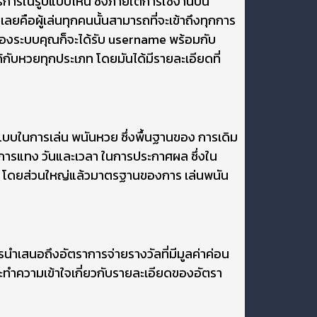
บริการในรูปแบบไหน ซึ่งภายใต้การใช้งานบน
เลยคือผู้เล่นทุกคนนั้นสามารถที่จะเข้าถึงทุกการ
ของระบบคุณก็จะได้รับ username พร้อมกับ
้กับหวยทุกประเภท โดยมันได้มีรายละเอียดที่
ูปแบบในการเล่น พนันหวย ซึ่งพื้นฐานของ การเดิม
ทำการแทง วันและเวลา ในการประกาศผล ซึ่งใน
ะไรบ้าง โดยส่วนใหญ่แล้วมาตรฐานของการ เล่นพนัน
รนำเสนอถึงอัตราการจ่ายรางวัลที่มีมูลค่าค่อน
ะทำความเข้าใจเกี่ยวกับรายละเอียดของอัตรา