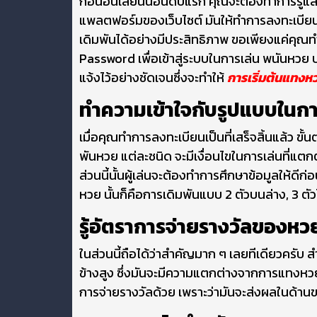
ก่อนอื่นเลยนั้นอันดับแรก คุณจะต้องทำการรู้แ
แพลตฟอร์มของเว็บไซต์ มันให้ทำการลงทะเบียนหรือ
เดิมพันได้อย่างมีประสิทธิภาพ ขอเพียงแค่คุ
Password เพื่อเข้าสู่ระบบในการเล่น พนันหวย บ
แจ้งไว้อย่างชัดเจนซึ่งจะทำให้
การเริ่มต้นแทงห
ทำความเข้าใจกับรูปแบบในก
เมื่อคุณทำการลงทะเบียนเป็นที่เสร็จสิ้นแล้ว ข
พันหวย แต่ละชนิด จะมีเงื่อนไขในการเล่นที่แต
ส่วนนี้นั้นผู้เล่นจะต้องทำการศึกษาข้อมูลให้ดี
หวย นั้นก็คือการเดิมพันแบบ 2 ตัวบนล่าง, 3 ตัวโ
รู้อัตราการจ่ายรางวัลของหว
ในส่วนนี้ถือได้ว่าสำคัญมาก ๆ เลยทีเดียวครับ
ข้างสูง ซึ่งมันจะมีความแตกต่างจากการแทงหวย
การจ่ายรางวัลด้วย เพราะว่ามันจะส่งผลในด้านข