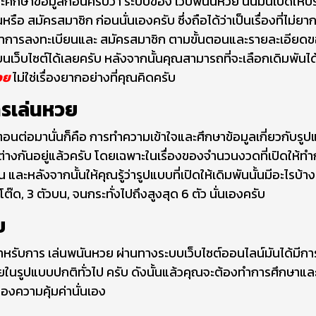
ละศึกษาข้อมูลก่อนครับว่า ระบบของ เว็บพนันหวย นั้นมันเปิดให้
 สมัครสมาชิก ก่อนนั่นเองครับ ซึ่งถือได้ว่าเป็นเรื่องที่ไม่ยาก
ณทำการลงทะเบียนและ สมัครสมาชิก ตามขั้นตอนและรายละเอียด
นเว็บไซต์ได้เลยครับ หลังจากนั้นคุณสามารถที่จะเลือกเดิมพันได
วย
ไม่ใช่เรื่องยากอย่างที่คุณคิดครับ
ารเล่นหวย
ั้นตอนต่อมานั่นก็คือ การทำความเข้าใจและศึกษาข้อมูลเกี่ยวกับร
กต่างกันอยู่แล้วครับ โดยเฉพาะในเรื่องของจำนวนงวดที่เปิดให้
ก่อน และหลังจากนั้นให้คุณรู้ว่ารูปแบบที่เปิดให้เดิมพันนั้นมีอ
ต๊ด, 3 ตัวบน, จนกระทั่งไปถึงสูงสุด 6 ตัว นั่นเองครับ
ย
 สำหรับการ เล่นพนันหวย ผ่านทางระบบเว็บไซต์ออนไลน์มันได้มีกา
ในรูปแบบปกติทั่วไป ครับ ดังนั้นแล้วคุณจะต้องทำการศึกษาแล
องความคุ้มค่านั่นเอง