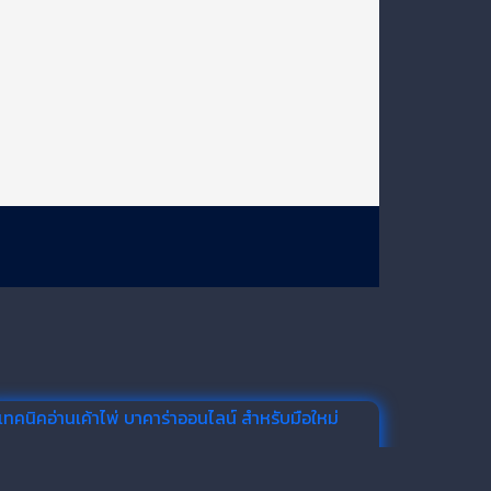
เทคนิคอ่านเค้าไพ่ บาคาร่าออนไล