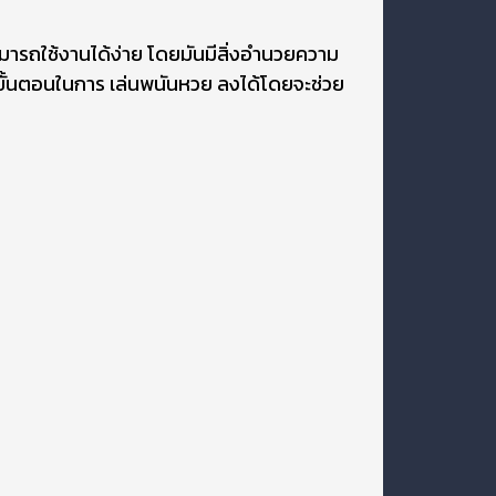
มารถใช้งานได้ง่าย โดยมันมีสิ่งอำนวยความ
ขั้นตอนในการ เล่นพนันหวย ลงได้โดยจะช่วย