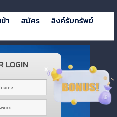
ข้า
สมัคร
ลิงค์รับทรัพย์
 LOGIN
x