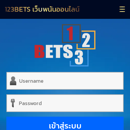
☰
123BETS เว็บพนันออนไลน์
เข้าสู่ระบบ