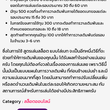
ยอดในการเล่นแต่ละรอบประมาณ 30 ถึง 60 บาท
มีทุน 500 ควรที่จะทำการวางเดิมพันภายใต้ยอดเบทของแต่ละ
รอบประมาณ 15 ถึง 30 บาท
ในกรณีของการใช้ทุน 300 บาทจะต้องทำการวางเดิมพันและ
กำหนดยอดเบทรอบละ 10 ถึง 18 บาท
สุดท้ายถ้าหากคุณมีทุน 100 บาทให้ทำการวางเดิมพันต่อรอบ
ในจำนวน 3-6 บาท
ซึ่งในการใช้ สูตรเล่นสล็อต แบบไล่เบท จะเป็นอีกหนึ่งวิธีที่จะ
ช่วยทำให้การเดิมพันของคุณนั้น ได้รับผลกำไรอย่างแน่นอน
ครับ โดยคุณไม่ต้องกังวลในเรื่องของการเล่นเลย เพราะวิธีนี้
นั้นมันเป็นแบบแผนในการวางเดิมพัน ที่ค่อนข้างแม่นยำ และมี
ความแน่นอนมากที่สุด โดยมันสามารถทำการปรับเปลี่ยนเพิ่ม
หรือลดจำนวนเดิมพันในแต่ละรอบให้เกิดความเหมาะสม กับ
สถานการณ์สำหรับการเล่นได้อย่างมีประสิทธิภาพครับ
Category :
สล็อตออนไลน์