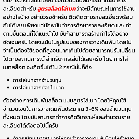
ต่อการวางแผนเดิมพัน ซึ่งในวันนี้นั้นผมก็จะมาแนะนำราย
ละเอียดสำหรับ
สูตรสล็อตไล่เบท
ว่าจะมีลักษณะในการใช้งาน
อย่างไรบ้าง อย่ามัวรอช้าครับ ติดติดตามรายละเอียดพร้อม
กันได้เลย เพียงแค่นักพนันทำการศึกษารายละเอียด และ ทำ
ตามขั้นตอนที่ได้แนะนำไป มันก็สามารถสร้างกำไรได้อย่าง
ชัดเจนครับ โดยจะเน้นในรูปแบบของการวางเดิมพัน โดยไม่
จำเป็นต้องใช้ยอดที่สูงจนมากเกินไปด้วยสามารถปรับเปลี่ยน
ไปตามสถานการณ์ สำหรับการเล่นได้เลยครับ โดย การไล่
เบทสล็อต จะเกิดขึ้นได้ใน 2 กรณีนั่นก็คือ
การไล่เบทจากจำนวนทุน
การไล่เบทจากน้อยไปมาก
ตัวอย่าง การเดิมพันสล็อต แบบสูตรไล่เบท โดยให้คุณใช้
จำนวนเงินในการวางเดิมพันประมาณ 3-6% ของจำนวนทุน
ทั้งหมด โดยมันสามารถทำการคิดวิเคราะห์และคำนวณราย
ละเอียดได้ดังต่อไปนี้ครับ
ถ้าคุณมีทุน 1,000 บาทให้คุณทำการวางเดิมพันโดยให้กำหนด