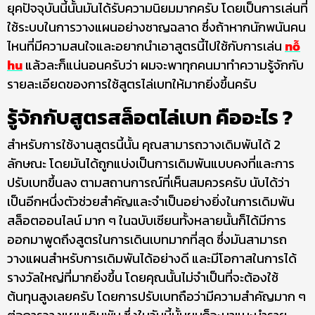
ยุคปัจจุบันนี้นั้นมันได้รับความนิยมมากครับ โดยเป็นการเล่นที่
ใช้ระบบในการวางแผนอย่างชาญฉลาด ซึ่งถ้าหากนักพนันคน
ไหนที่มีความสนใจและอยากนำเอาสูตรนี้ไปใช้กับการเล่น
nỗ
hu
แล้วละก็แน่นอนครับว่า ผมจะพาทุกคนมาทำความรู้จักกับ
รายละเอียดของการใช้สูตรไล่เบทให้มากยิ่งขึ้นครับ
รู้จักกับสูตรสล็อตไล่เบท คืออะไร ?
สำหรับการใช้งานสูตรนี้นั้น คุณสามารถวางเดิมพันได้ 2
ลักษณะ โดยมันได้ถูกแบ่งเป็นการเดิมพันแบบคงที่และการ
ปรับเบทขึ้นลง ตามสถานการณ์ที่เห็นสมควรครับ นับได้ว่า
เป็นอีกหนึ่งตัวช่วยสำคัญและจำเป็นอย่างยิ่งในการเดิมพัน
สล็อตออนไลน์ มาก ๆ ในฉบับเซียนทั้งหลายนั้นก็ได้มีการ
ออกมาพูดถึงสูตรในการเดินเบทมากที่สุด ซึ่งมันสามารถ
วางแผนสำหรับการเดิมพันได้อย่างดี และมีโอกาสในการได้
รางวัลใหญ่ที่มากยิ่งขึ้น โดยคุณนั้นไม่จำเป็นที่จะต้องใช้
ต้นทุนสูงเลยครับ โดยการปรับเบทถือว่ามีความสำคัญมาก ๆ