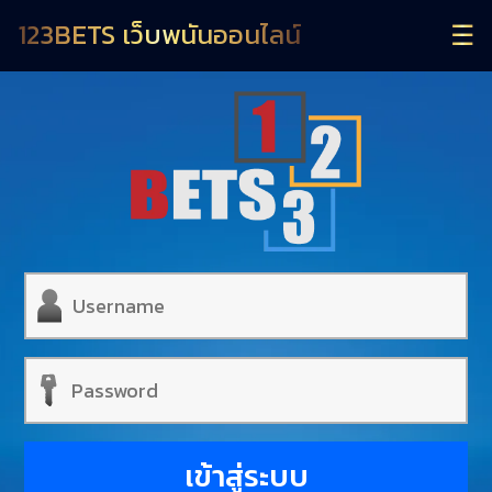
☰
123BETS เว็บพนันออนไลน์
เข้าสู่ระบบ