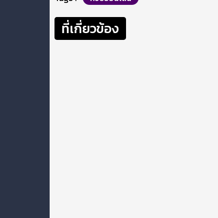
ที่เกี่ยวข้อง