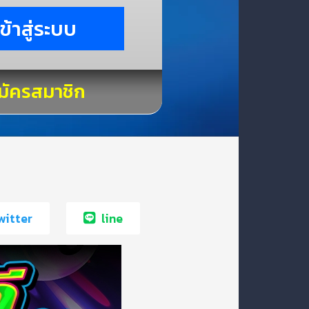
เข้าสู่ระบบ
มัครสมาชิก
witter
line