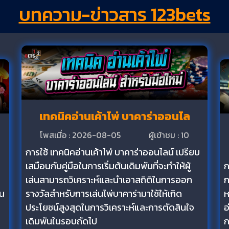
บทความ-ข่าวสาร 123bets
เทคนิคอ่านเค้าไพ่ บาคาร่าออนไล
โพสเมื่อ : 2026-08-05
ผู้เข้าชม : 10
การใช้ เทคนิคอ่านเค้าไพ่ บาคาร่าออนไลน์ เปรียบ
เสมือนกับคู่มือในการเริ่มต้นเดิมพันที่จะทำให้ผู้
ก
เล่นสามารถวิเคราะห์และนำเอาสถิติในการออก
ก
ัน
รางวัลสำหรับการเล่นไพ่บาคาร่ามาใช้ให้เกิด
ห
ประโยชน์สูงสุดในการวิเคราะห์และการตัดสินใจ
อ
เดิมพันในรอบถัดไป
ก