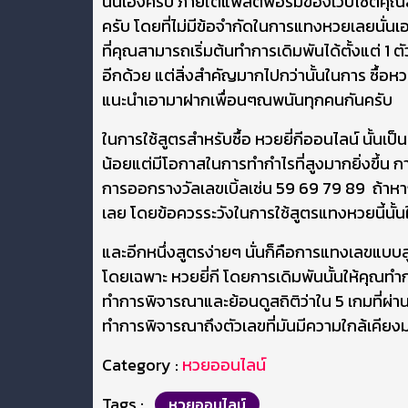
นั่นเองครับ ภายใต้แพลตฟอร์มของเว็บไซต์คุณสา
ครับ โดยที่ไม่มีข้อจำกัดในการแทงหวยเลยนั่น
ที่คุณสามารถเริ่มต้นทำการเดิมพันได้ตั้งแต่ 1
อีกด้วย แต่สิ่งสำคัญมากไปกว่านั้นในการ ซื้อหว
แนะนำเอามาฝากเพื่อนๆณพนันทุกคนกันครับ
ในการใช้สูตรสำหรับซื้อ หวยยี่กีออนไลน์ นั้นเป
น้อยแต่มีโอกาสในการทำกำไรที่สูงมากยิ่งขึ้น กา
การออกรางวัลเลขเบิ้ลเช่น 59 69 79 89 ถ้าหา
เลย โดยข้อควรระวังในการใช้สูตรแทงหวยนี้นั้น
และอีกหนึ่งสูตรง่ายๆ นั่นก็คือการแทงเลขแบบสู
โดยเฉพาะ หวยยี่กี โดยการเดิมพันนั้นให้คุณท
ทำการพิจารณาและย้อนดูสถิติว่าใน 5 เกมที่ผ่า
ทำการพิจารณาถึงตัวเลขที่มันมีความใกล้เคียงม
Category :
หวยออนไลน์
Tags :
หวยออนไลน์