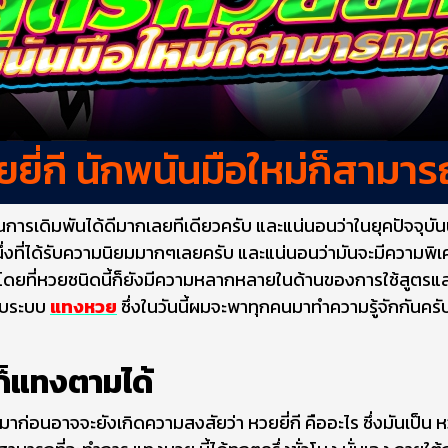
ยี่กี นักพนันมือใหม่ก็สามาร
ารเดิมพันได้ดีมากเลยทีเดียวครับ และแน่นอนว่าในยุคปัจจุบันนี
ทหนึ่งที่ได้รับความนิยมมากๆเลยครับ และแน่นอนว่ามันจะมีความพิ
ีน โดยที่หวยชนิดนี้ก็ยังมีความหลากหลายในด้านของการใช้สูตรแ
กับระบบ
แทงหวย
ซึ่งในวันนี้ผมจะพาทุกคนมาทำความรู้จักกันคร
่ก็แทงตามได้
์มาก่อนอาจจะยังเกิดความสงสัยว่า หวยยี่กี คืออะไร ซึ่งมันเป็น