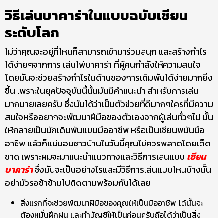
วิธีเล่นบาคาร่าในแบบฉบับเซียน
ระดับโลก
ไม่ว่าคุณจะอยู่ที่ไหนก็สามารถเข้ามาร่วมสนุก และสร้างกำไร
ได้ง่ายๆจากการ เล่นไพ่บาคาร่า ที่ผู้คนกำลังให้ความสนใจ
โดยมันจะช่วยสร้างกำไรในด้านของการเดิมพันได้ง่ายมากยิ่ง
ขึ้น เพราะในยุคปัจจุบันนี้นั้นมันมีคำแนะนำ สำหรับการเล่น
มากมายเลยครับ ซึ่งนับได้ว่าเป็นตัวช่วยที่ดีมากๆใครที่มีความ
สนใจหรืออยากจะพัฒนาฝีมือของตัวเองจากผู้เล่นทั่วๆไป นั้น
ให้กลายเป็นนักเดิมพันแบบมืออาชีพ หรือเป็นเซียนพนันมือ
อาชีพ แล้วก็แน่นอนชาวบ้านในวันนี้คุณไม่ควรพลาดโดยเด็ด
ขาด เพราะผมจะมาแนะนำแนวทางและวิธีการเล่นแบบ
เซียน
บาคาร่า
ซึ่งมันจะเป็นอย่างไรและมีวิธีการเล่นแบบไหนบ้างนั้น
อย่ามัวรอช้าข้ามไปติดตามพร้อมกันได้เลย
สิ่งแรกที่จะช่วยพัฒนาฝีมือของคุณให้เป็นมืออาชีพ ได้นั้นจะ
ต้องหมั่นฝึกฝน และทำบัญชีให้เป็นก่อนครับถือได้ว่าเป็นสิ่ง