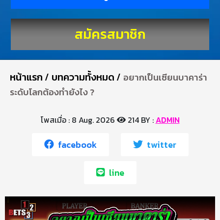
สมัครสมาชิก
หน้าแรก
/
บทความทั้งหมด
/
อยากเป็นเซียนบาคาร่า
ระดับโลกต้องทำยังไง ?
โพสเมื่อ : 8 Aug. 2026
214
BY :
ADMIN
facebook
twitter
line