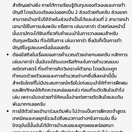
สำคัญอย่างยิ่ง ภายใต้การเรียนรู้ต้นทุนของตัวเองและการทำ
บัญชี โดยมันจะต้องแบ่งออกเป็น 2 ส่วนด้วยกันครับ ส่วนแรก
สามารถนำเอาไปใช้จ่ายในส่วนจำเป็นได้และส่วนที่ 2 สามารถนำ
เอามาใช้ในการเล่นพนัน หรือการ เล่นบาคาร่า ด้วยก่อนหน้านี้
นั้นเรามักจะได้ยินเกี่ยวกับคำแนะนำในการวางแผนสำหรับ
ต้นทุนหรือเงิน ที่จะใช้ในการ เล่นบาคาร่า ซึ่งมันก็เป็นการทำ
บัญชีในรูปแบบหนึ่งนั่นเองครับ
ต้องมีสกิลในเรื่องของการคำนวณด้วยง่ายๆเลยครับ หลักการ
เล่นบาคาร่า นั้นมันจะใช้ระบบหรือทักษะในการคำนวณแบบ
คณิตศาสตร์ ที่จะทำการคิดวิเคราะห์ตัวเกม โดยมันจะถูก
กำหนดด้วยตัวเลขและการคำนวณต่างๆซึ่งสิ่งเหล่านี้นั้น
สำหรับใครที่ไม่มีประสบการณ์หรือไม่เก่งแนะนำให้ทำการฝึกฝน
และฝึกทักษะให้เกิดความคล่องแคล่ว ก่อนที่จะตัดสินใจเข้าไป
เล่น เพราะมันจะช่วยทำให้คนนั้นง่ายต่อการตัดสินใจและเดิม
พันมากๆเลยครับ
การใช้ตัวช่วยเข้ามาร่วมเดิมพัน ไม่ว่าจะเป็นการฝึกจดจำสูตร
เทคนิคและกลยุทธ์รวมไปถึงแนวทางต่างๆในการเล่น ซึ่ง
ปัจจุบันนี้นั้นมันได้มีการนำเสนอและถูกเผยแพร่ออกมา