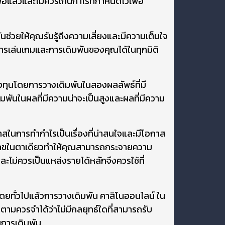
อแล้วและไม่ควรเกินกำไรที่กำหนดไว้เพื่อ
ช่วยให้คุณรับรู้ถึงความเสี่ยงและมีความเต็มใจ
มการเล่นเกมและการเดิมพันของคุณได้ในทุกมิติ
รลงทุนโดยการวางเดิมพันในสองผลลัพธ์ที่มี
ิมพันในผลที่มีความน่าจะเป็นสูงและผลที่มีความ
ในการทำกำไรเป็นเรื่องที่น่าสนใจและมีโอกาส
ยเลขในตาเดียวทำให้คุณสามารถกระจายความ
ละไม่ควรเป็นแหล่งรายได้หลักจึงควรใช้ที่
โดยทั่วไปแล้วการวางเดิมพัน คาสิโนออนไลน์ ใน
็ตามควรจำได้ว่าไม่มีกลยุทธ์ใดที่สามารถรับ
นการเดิมพัน