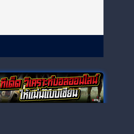
ทีเด็ด วิเคราะห์บอลออนไลน์ ให้
โพสเมื่อ : 2026-08-07
ผู้เข้าชม : 23