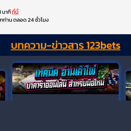
 นาที
ที่นี่
ุกท่าน ตลอด 24 ชั่วโมง
บทความ-ข่าวสาร 123bets
เทคนิคอ่านเค้าไพ่ บาคาร่าออนไล
โพสเมื่อ : 2026-08-07
ผู้เข้าชม : 13
การใช้ เทคนิคอ่านเค้าไพ่ บาคาร่าออนไลน์ เปรียบ