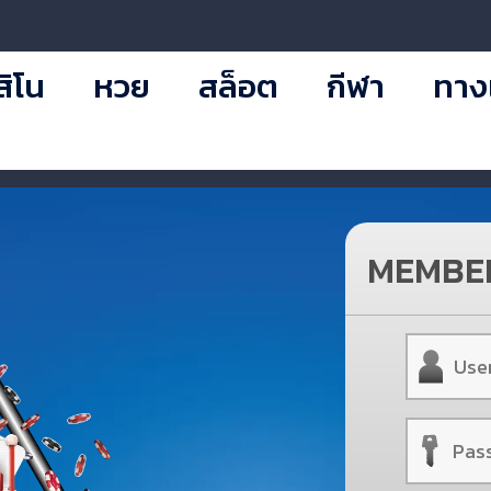
สิโน
หวย
สล็อต
กีฬา
ทางเ
MEMBER