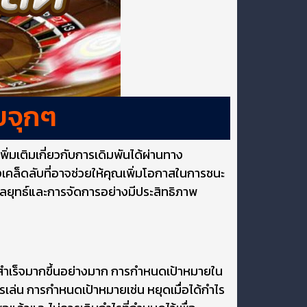
บบจุกๆ
่มเติมเกี่ยวกับการเดิมพันได้ผ่านทาง
งเคล็ดลับที่อาจช่วยให้คุณเพิ่มโอกาสในการชนะ
้กลยุทธ์และการจัดการอย่างมีประสิทธิภาพ
สำเร็จมากขึ้นอย่างมาก การกำหนดเป้าหมายใน
การเล่น การกำหนดเป้าหมายเช่น หยุดเมื่อได้กำไร