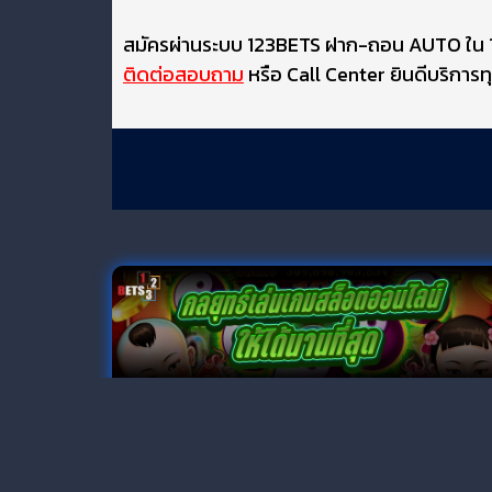
สมัครผ่านระบบ 123BETS ฝาก-ถอน AUTO ใน 1
ติดต่อสอบถาม
หรือ Call Center ยินดีบริการท
กลยุทธ์เล่นเกมสล็อตออนไลน์ ให้
โพสเมื่อ : 2026-08-07
ผู้เข้าชม : 10