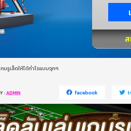
ส
นเกมรูเล็ตให้ได้กำไรแบบจุกๆ
facebook
t
Y :
ADMIN