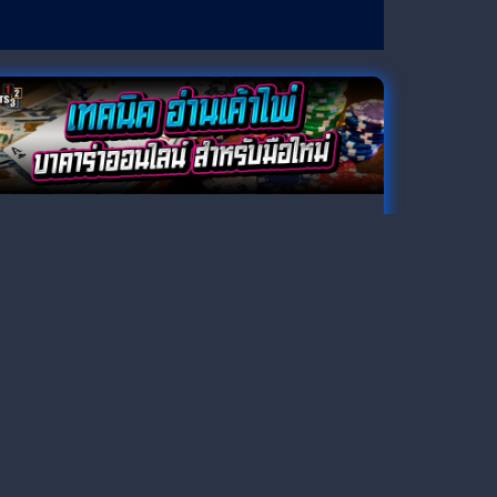
เทคนิคอ่านเค้าไพ่ บาคาร่าออนไล
โพสเมื่อ : 2026-08-08
ผู้เข้าชม : 15
ารใช้ เทคนิคอ่านเค้าไพ่ บาคาร่าออนไลน์ เปรียบ
สมือนกับคู่มือในการเริ่มต้นเดิมพันที่จะทำให้ผู้
ล่นสามารถวิเคราะห์และนำเอาสถิติในการออก
างวัลสำหรับการเล่นไพ่บาคาร่ามาใช้ให้เกิด
ระโยชน์สูงสุดในการวิเคราะห์และการตัดสินใจ
ดิมพันในรอบถัดไป