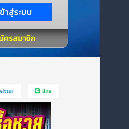
เข้าสู่ระบบ
มัครสมาชิก
witter
line