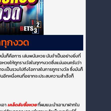
ัลทุกงวด
นก็คือการ เล่นพนันหวย มันจำเป็นอย่างยิ่งที่
้อหวยให้ถูกรางวัลในทุกๆงวดซึ่งแน่นอนครับว่า
น่าจะเป็นรวมไปถึงโอกาสในการถูกรางวัล ซึ่งมันก็
ณเป็นอีกหนึ่งคนที่อยากจะประสบความสำเร็จก็
งเอา
เคล็ดลับซื้อหวย
ที่ผมแนะนำเอามาฝากใน