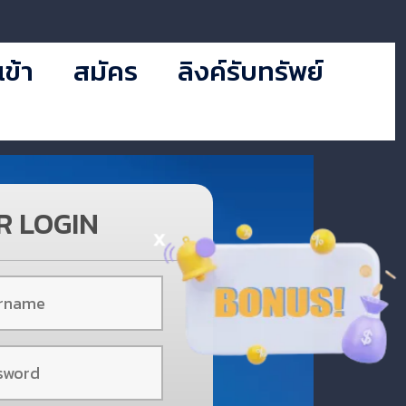
ข้า
สมัคร
ลิงค์รับทรัพย์
 LOGIN
x