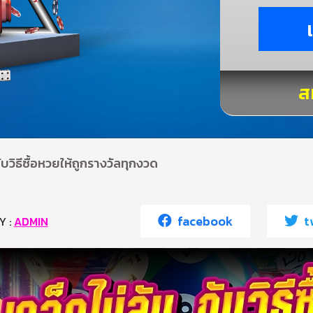
ส
ับวิธีซื้อหวยให้ถูกรางวัลทุกงวด
facebook
t
Y :
ADMIN