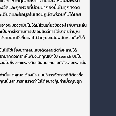
ขึ้นแต่ถ้าหากคุณลองทำตามแล้วเห็นผลลัพธ์ที่
วัลและถูกหวยที่บ่อยมากยิ่งขึ้นในทุกๆงวด
ละเอียดและข้อมูลในเชิงปฏิบัติพร้อมกันได้เลย
อาจจะมองว่ามันไม่ได้มีส่วนเกี่ยวข้องอะไรกับการเล่น
าจะเป็นการให้ทานการปล่อยสัตว์การใส่บาตรทำบุญ
้ง่ายมากยิ่งขึ้นและไม่ว่าคุณจะเล่นพนันหวยกี่ครั้งก็
ันไม่ใช่เรื่องยากเลยเลขเด็ดเลขดังทั้งหลายได้
อามาคิดวิเคราะห์เพียงแค่คุณเข้าไป search บนโซ
รวมไปถึงจากแหล่งที่มาอื่นๆมากมายที่ตัวเลขเหล่านั้น
่านั้นแต่คุณจะต้องมีระบบบริหารจัดการที่ดีต้องซื้อ
ณนั้นสามารถสร้างกำไรได้อย่างคุ้มค่าเมื่อคุณถูก