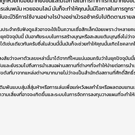
นั้นถูกหวยที่บ่อยมากยิ่งขึ้นและมีโอกาสในการทำกำไรที่ดีมากยิ่ง
ล่นพนัน หวยออนไลน์ มันก็จะทำให้คุณนั้นมีโอกาสในการถูกราง
้นมันจะมีวิธีการใช้งานอย่างไรบ้างอย่ามัวรอช้าครับไปติดตามราย
นประจำครับฟังดูแล้วอาจจะใช้เป็นความเชื่อสักเล็กน้อยเพราะว่าหลายคน
คปัจจุบันนี้ มันอาศัยระบบในการสร้างบุญหรือสะสมแต้มบุญซึ่งไม่ว่
้เช่นเดียวกันครับซึ่งในส่วนนี้นั้นมันก็จะช่วยทำให้คุณนั้นเกิดโชคลาภได
่าจะหาตัวเลขเหล่านี้มาได้จากที่ไหนแน่นอนครับว่าในยุคปัจจุบันนี้ม
บและยังรวมไปถึงการนำเสนอผ่านสถานที่ต่างๆที่จะทำให้ง่ายต่อการนำเ
ดังที่มาจากแหล่งต่างๆมากมายไม่ว่าจะเป็นสำนักดังสถานที่ศักดิ์สิทธิ์
เดิมพันแบบสุ่มสี่สุ่มห้าหรือการเล่นเพื่อแค่หวังผลกำไรหรือผลตอบแทนเท
ามเสี่ยงที่อาจจะเกิดขึ้นและระบบในการจัดการลงทุนวางแผนที่จะทำให้คุ