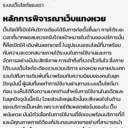
ระบบเว็บไซต์ของเรา
หลักการพิจารณาเว็บแทงหวย
เว็บไซต์ที่เปิดให้บริการต้องได้รับการก่อตั้งขึ้นมา ภายใต้ระยะ
เวลาที่มากพอสมควรครับโดยเป้าหมายในด้านของบริการนั่น
ก็คือเปิดให้ เดิมพันลอตเตอรี่ ในรูปแบบออนไลน์ที่มาพร้อม
กับความสะดวกสบายภายใต้ระบบในการใช้งานและการ
จัดการอย่างมีประสิทธิภาพ การเข้าถึงที่รวดเร็วทันใจ ซึ่งภาย
ใต้ระบบเว็บไซต์จะต้องรวบรวมบริการ แทงหวย หลายประเภท
รวมไปถึงการเดิมพันที่มาพร้อมกับความนิยมของคนในยุค
ปัจจุบันนี้ ผู้เล่นที่เคยทำการใช้งานผ่านทางระบบเว็บไซต์มา
ก่อน จะเห็นได้ถึงความแตกต่างสำหรับการใช้งานในอดีตและ
ในยุคปัจจุบันนี้ครับ โดยส่วนใหญ่แล้วนั้นจะพึงพอใจในด้าน
ของบริการเป็นหลัก เพราะภายใต้แพลตฟอร์มของใน เว็บ
พนันหวย มันมีตัวเลือกในการใช้งานที่ชัดเจนพร้อมบริการที่ดี
และมีคุณภาพภายใต้องค์ประกอบหลายๆอย่างที่สามารถนำ