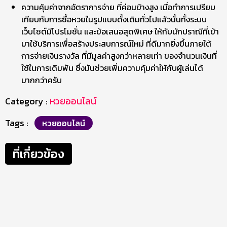
ความคุ้มค่าจากอัตราการจ่าย ที่ค่อนข้างสูง เมื่อทำการเปรียบ
เทียบกับการซื้อหวยในรูปแบบดั้งเดิมทั่วไปแล้วนั้นทั้งระบบ
เว็บไซต์มีโปรโมชั่น และข้อเสนอสุดพิเศษ ให้กับนักปราณีที่เข้า
มาใช้บริการเพื่อสร้างประสบการณ์ใหม่ ที่ดีมากยิ่งขึ้นภายใต้
การจ่ายเงินรางวัล ที่มีมูลค่าสูงกว่าหลายเท่า ของจำนวนเงินที่
ใช้ในการเดิมพัน ซึ่งมันช่วยเพิ่มความคุ้มค่าให้กับผู้เล่นได้
มากกว่าครับ
Category :
หวยออนไลน์
Tags :
หวยออนไลน์
ที่เกี่ยวข้อง