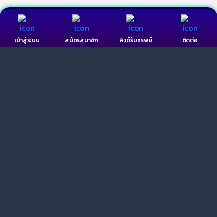
เข้าสู่ระบบ
สมัครสมาชิก
ลิงค์รับทรพย์
ติดต่อ
สมัครผ่านระบบ 123BETS ฝาก-ถอน AUTO ใน 1 นาที
ที่นี่