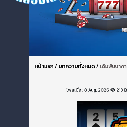
หน้าแรก
/
บทความทั้งหมด
/
เดิมพันบาคาร
โพสเมื่อ : 8 Aug. 2026
213
B