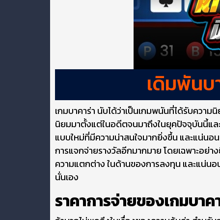
เดิมพันบา
เกมบาคาร่า นับได้ว่าเป็นเกมพนันที่ได้รับความ
นิยมมาตั้งแต่ในอดีตจนมาถึงในยุคปัจจุบันนี้แ
แบบใหม่ที่มีความน่าสนใจมากยิ่งขึ้น และแน่นอ
การแจกจ่ายรางวัลอีกมากมาย โดยเฉพาะอย่างยิ
ความแตกต่าง ในด้านของการลงทุน และแน่นอนครับ
นั่นเอง
ราคาการจ่ายของเกมบาคา