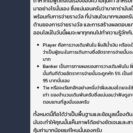
ถ้าหากไม่พูดถึงในเรื่องของความคุ้มค่า สำหรับก
มาอย่างไรนั่นเอง ซึ่งแน่นอนครับว่าบาคาร่ามัน
พร้อมกับการจ่ายรางวัล ที่น่าสนใจมากๆเลยครับ 
ด้านของการจ่ายรางวัล และการสร้างผลตอบแทนนั่
ออนไลน์ในวันนี้ผมจะพาทุกคนไปทำความรู้จักกั
Player คือการวางเดิมพันใน ฝั่งสีน้ำเงิน หรือจะ
ว่าเป็นผู้ชนะในการเดินทางซึ่งอัตราการจ่ายนั้
บาท
Banker เป็นการทายผลของการวางเดิมพันใน ฝั่งสีแด
นั้นทันทีด้วยอัตราการจ่ายนั้นจะถูกหัก 5% เป็
95 บาทนั่นเอง
Tie หรือจะเรียกอีกอย่างหนึ่งว่าฝั่งเสมอโดยจะใช
เท่า ของจำนวนเดิมพันครับซึ่งแน่นอนว่าฟังดูอาจ
ตอบแทนที่สูงนั่นเองครับ
ทั้งหมดนี้ถือได้ว่าเป็นพื้นฐานและข้อมูลเบื้อง
มันจะทำให้คุณนั้นเห็นภาพได้อย่างชัดเจนและสามา
คุ้มค่ามากน้อยแค่ไหนนั่นเองครับ