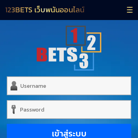
☰
123BETS เว็บพนันออนไลน์
เข้าสู่ระบบ