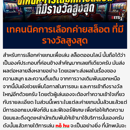
เทคนนิคการเลือกค่ายสล็อต ที่มี
รางวัลสูงสุด
สำหรับการเลือกค่ายเกมเพื่อเล่น สล็อตออนไลน์ นั้นถือได้ว่า
เป็นองค์ประกอบที่ค่อนข้างสำคัญมากเลยทีเดียวครับ มันส่ง
ผลต่อหลายสิ่งหลายอย่าง โดยเฉพาะส่งผลในเรื่องของ
ความสนุก และความตื่นเต้น จากการวางเดิมพันนอกเหนือ
จากนี้มันยังช่วยเพิ่มโอกาสในการชนะ และการเข้าถึงรางวัล
ใหญ่อีกด้วยครับ โดยตัวผู้เล่นเองจะต้องทำความเข้าใจเกี่ยว
กับรายละเอียด ในส่วนนี้เพราะในแต่ละค่ายเกมนั้นล้วนแล้วแต่
มีการออกแบบฟังก์ชัน และฟีเจอร์พิเศษ เพื่อก่อให้เกิดความ
นิยมและดึงดูดเหล่านักเดิมพันให้เข้ามาใช้บริการนั่นเองครับ
ดังนั้นแล้วภายใต้การเล่น
nỗ hu
จะเป็นอย่างยิ่ง ที่นักพนันจะ