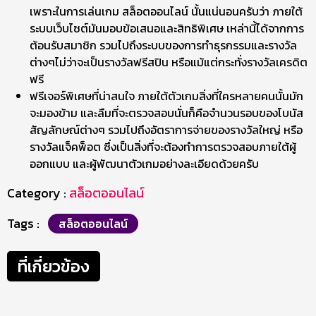
เพราะในการเล่นเกม สล็อตออนไลน์ นั้นแน่นอนครับว่า ภายใต้
ระบบเว็บไซต์มันมอบข้อเสนอและสิทธิพิเศษ เหล่านี้ได้จากการ
ต้อนรับสมาชิก รวมไปถึงระบบของการทำธุรกรรมและรางวัล
ต่างๆไม่ว่าจะเป็นรางวัลฟรีสปิน หรือแม้แต่กระทั่งรางวัลเครดิต
ฟรี
ฟรีเจอร์พิเศษที่น่าสนใจ ภายใต้ตัวเกมสิ่งที่ใครหลายคนนั้นมัก
จะมองข้าม และลืมที่จะตรวจสอบนั่นก็คือจำนวนรอบของโบนัส
สัญลักษณ์ต่างๆ รวมไปถึงอัตราการจ่ายของรางวัลใหญ่ หรือ
รางวัลแจ็คพ็อต ซึ่งเป็นสิ่งที่จะต้องทำการตรวจสอบภายใต้ผู้
ออกแบบ และผู้พัฒนาตัวเกมอย่างละเอียดด้วยครับ
Category :
สล็อตออนไลน์
Tags :
สล็อตออนไลน์
ที่เกี่ยวข้อง