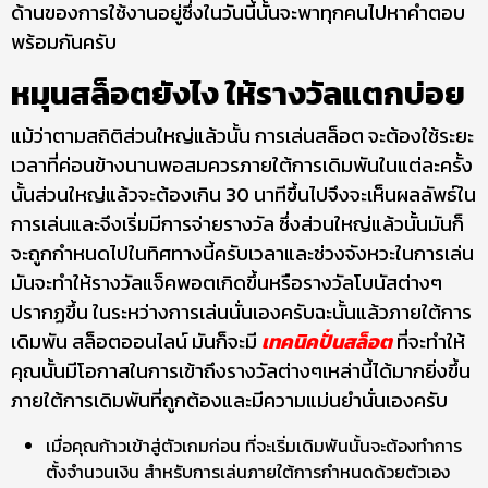
ด้านของการใช้งานอยู่ซึ่งในวันนี้นั้นจะพาทุกคนไปหาคำตอบ
พร้อมกันครับ
หมุนสล็อตยังไง ให้รางวัลแตกบ่อย
แม้ว่าตามสถิติส่วนใหญ่แล้วนั้น การเล่นสล็อต จะต้องใช้ระยะ
เวลาที่ค่อนข้างนานพอสมควรภายใต้การเดิมพันในแต่ละครั้ง
นั้นส่วนใหญ่แล้วจะต้องเกิน 30 นาทีขึ้นไปจึงจะเห็นผลลัพธ์ใน
การเล่นและจึงเริ่มมีการจ่ายรางวัล ซึ่งส่วนใหญ่แล้วนั้นมันก็
จะถูกกำหนดไปในทิศทางนี้ครับเวลาและช่วงจังหวะในการเล่น
มันจะทำให้รางวัลแจ็คพอตเกิดขึ้นหรือรางวัลโบนัสต่างๆ
ปรากฏขึ้น ในระหว่างการเล่นนั่นเองครับฉะนั้นแล้วภายใต้การ
เดิมพัน สล็อตออนไลน์ มันก็จะมี
เทคนิคปั่นสล็อต
ที่จะทำให้
คุณนั้นมีโอกาสในการเข้าถึงรางวัลต่างๆเหล่านี้ได้มากยิ่งขึ้น
ภายใต้การเดิมพันที่ถูกต้องและมีความแม่นยำนั่นเองครับ
เมื่อคุณก้าวเข้าสู่ตัวเกมก่อน ที่จะเริ่มเดิมพันนั้นจะต้องทำการ
ตั้งจำนวนเงิน สำหรับการเล่นภายใต้การกำหนดด้วยตัวเอง