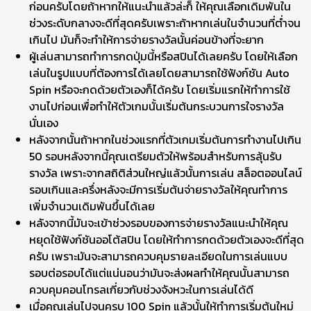
ก่อนครับโดยถ้าหากให้แนะนำแล้วล่ะก็ ให้คุณเลือกเดิมพันใน
ช่วงระดับกลางจะดีที่สุดครับเพราะถ้าหากเล่นในจำนวนที่ต่ำจน
เกินไป มันก็จะทำให้การจ่ายรางวัลนั้นค่อนข้างที่จะยาก
ผู้เล่นสามารถทำการกดปุ่มนี้หรือสปินได้เลยครับ โดยให้เลือก
เล่นในรูปแบบที่ต้องการได้เลยโดยสามารถใช้ฟังก์ชัน Auto
Spin หรือจะกดด้วยตัวเองก็ได้ครับ โดยเริ่มแรกให้ทำการใช้
งานไปก่อนเพื่อทำให้ตัวเกมนั้นเริ่มต้นกระบวนการใจรางวัล
นั่นเอง
หลังจากนั้นถ้าหากในช่วงแรกที่ตัวเกมเริ่มต้นการทำงานไปเกิน
50 รอบหลังจากนี้คุณเตรียมตัวให้พร้อมสำหรับการลุ้นรับ
รางวัล เพราะจากสถิติส่วนใหญ่แล้วนั้นการเล่น สล็อตออนไลน์
รอบเกินและครึ่งหลังจะมีการเริ่มต้นจ่ายรางวัลให้คุณทำการ
เพิ่มจำนวนเดิมพันขึ้นได้เลย
หลังจากนี้มันจะเข้าช่วงรอบของการจ่ายรางวัลแนะนำให้คุณ
หยุดใช้ฟังก์ชันออโต้สปิน โดยให้ทำการกดด้วยตัวเองจะดีที่สุด
ครับ เพราะมันจะสามารถควบคุมรายละเอียดในการเล่นแบบ
รอบต่อรอบได้แต่แน่นอนว่ามันจะส่งผลทำให้คุณนั้นสามารถ
ควบคุมคอนโทรลเกี่ยวกับช่วงจังหวะในการเล่นได้ดี
เมื่อคุณเล่นไปจนครบ 100 Spin แล้วนั้นให้ทำการเริ่มต้นใหม่