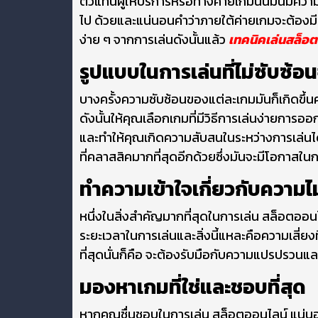
ตัวแทนผู้ให้บริการหรือทางค่ายเกมนั้นมันมี
ไป ด้วยและแน่นอนคำว่าภายใต้ค่ายเกมจะต้องมี
ง่าย ๆ จากการเล่นดังนั้นแล้ว
เทคนิคเล่นสล็อต
รูปแบบในการเล่นที่ไม่ซับซ้อ
บางครั้งความซับซ้อนของแต่ละเกมมันก็เกิดขึ้น
ดังนั้นให้คุณเลือกเกมที่มีวิธีการเล่นง่ายการ
และทำให้คุณเกิดความสับสนในระหว่างการเล่นได้
ที่คลาสสิคมากที่สุดอีกด้วยซึ่งมันจะมีโอกาสใน
ทำความเข้าใจเกี่ยวกับความ
หนึ่งในสิ่งสำคัญมากที่สุดในการเล่น สล็อตออ
ระยะเวลาในการเล่นและสิ่งนี้แหละคือความเสี่ยง
ที่สุดนั่นก็คือ จะต้องรับมือกับความแปรปรวนและ
มองหาเกมที่ใช่และชอบที่สุด
หากคุณชื่นชอบในการเล่น สล็อตออนไลน์ แน่นอน