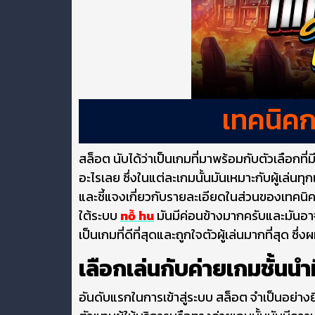
เทคนิคก
สล็อต นับได้ว่าเป็นเกมที่มาพร้อมกับตัวเลือกที
อะไรเลย ซึ่งในแต่ละเกมนั้นมันเหมาะกับผู้เล่นท
และชี้แจงเกี่ยวกับรายละเอียดในส่วนของเทคนิค
ใต้ระบบ
nỗ hu
มันมีค่อนข้างมากครับและมันอา
เป็นเกมที่ดีที่สุดและถูกใจตัวผู้เล่นมากที่สุ
เลือกเล่นกับค่ายเกมชั้นนำที
อันดับแรกในการเข้าสู่ระบบ สล็อต จำเป็นอย่างย