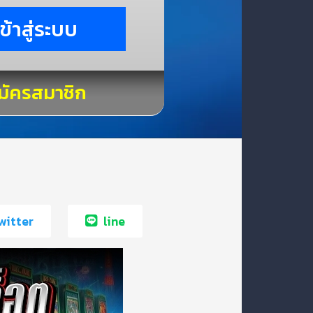
เข้าสู่ระบบ
มัครสมาชิก
witter
line