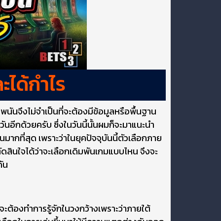
ะได้กำไร
นันจึงไม่จำเป็นที่จะต้องมีข้อมูลหรือพื้นฐาน
ันอีกด้วยครับ ซึ่งในวันนี้นั้นผมก็จะมาแนะนำ
กที่สุด เพราะว่าในยุคปัจจุบันนี้ตัวเลือกภาย
ดสินใจได้ว่าจะเลือกเดิมพันเกมแบบไหน จึงจะ
กัน
ยจะต้องทำการรู้จักในวงกว้างเพราะว่าภายใต้