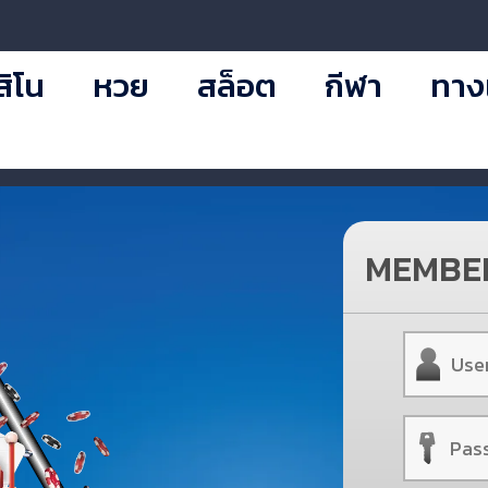
สิโน
หวย
สล็อต
กีฬา
ทางเ
MEMBER