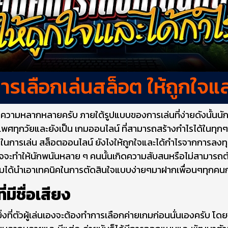
ารเลือกเล่นสล็อต ให้ถูกใจแล
่มีความหลากหลายครับ ภายใต้รูปแบบของการเล่นที่ง่ายดังนั้นนักพ
ุกเพศทุกวัยและยังเป็น เกมออนไลน์ ที่สามารถสร้างกำไรได้ในทุกๆว
ในการเล่น สล็อตออนไลน์ ยังไงให้ถูกใจและได้กำไรจากการลงทุนมา
จจะทำให้นักพนันหลาย ๆ คนนั้นเกิดความสับสนหรือไม่สามารถตั
ด ซึ่งผมได้นำเอาเทคนิคในการตัดสินใจแบบง่ายๆมาฝากเพื่อนๆทุกคน
่มีชื่อเสียง
ิ่งที่ตัวผู้เล่นเองจะต้องทำการเลือกค่ายเกมก่อนนั่นเองครับ โด