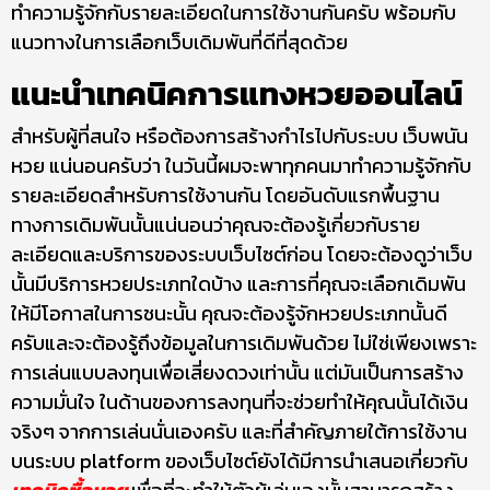
ทำความรู้จักกับรายละเอียดในการใช้งานกันครับ พร้อมกับ
แนวทางในการเลือกเว็บเดิมพันที่ดีที่สุดด้วย
แนะนำเทคนิคการแทงหวยออนไลน์
สำหรับผู้ที่สนใจ หรือต้องการสร้างกำไรไปกับระบบ เว็บพนัน
หวย แน่นอนครับว่า ในวันนี้ผมจะพาทุกคนมาทำความรู้จักกับ
รายละเอียดสำหรับการใช้งานกัน โดยอันดับแรกพื้นฐาน
ทางการเดิมพันนั้นแน่นอนว่าคุณจะต้องรู้เกี่ยวกับราย
ละเอียดและบริการของระบบเว็บไซต์ก่อน โดยจะต้องดูว่าเว็บ
นั้นมีบริการหวยประเภทใดบ้าง และการที่คุณจะเลือกเดิมพัน
ให้มีโอกาสในการชนะนั้น คุณจะต้องรู้จักหวยประเภทนั้นดี
ครับและจะต้องรู้ถึงข้อมูลในการเดิมพันด้วย ไม่ใช่เพียงเพราะ
การเล่นแบบลงทุนเพื่อเสี่ยงดวงเท่านั้น แต่มันเป็นการสร้าง
ความมั่นใจ ในด้านของการลงทุนที่จะช่วยทำให้คุณนั้นได้เงิน
จริงๆ จากการเล่นนั่นเองครับ และที่สำคัญภายใต้การใช้งาน
บนระบบ platform ของเว็บไซต์ยังได้มีการนำเสนอเกี่ยวกับ