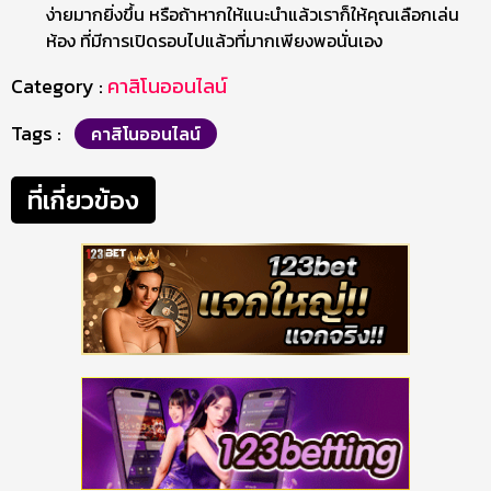
ง่ายมากยิ่งขึ้น หรือถ้าหากให้แนะนำแล้วเราก็ให้คุณเลือกเล่น
ห้อง ที่มีการเปิดรอบไปแล้วที่มากเพียงพอนั่นเอง
Category :
คาสิโนออนไลน์
Tags :
คาสิโนออนไลน์
ที่เกี่ยวข้อง