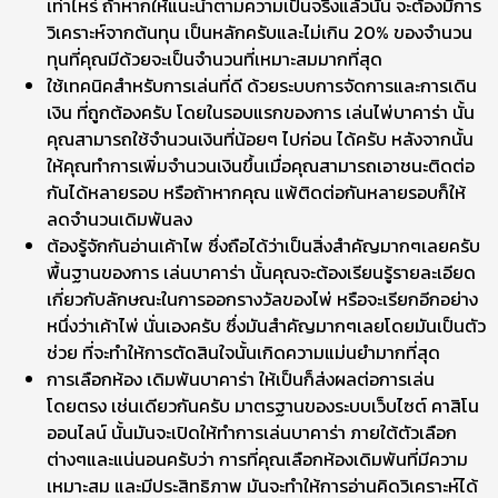
เท่าไหร่ ถ้าหากให้แนะนำตามความเป็นจริงแล้วนั้น จะต้องมีการ
วิเคราะห์จากต้นทุน เป็นหลักครับและไม่เกิน 20% ของจำนวน
ทุนที่คุณมีด้วยจะเป็นจำนวนที่เหมาะสมมากที่สุด
ใช้เทคนิคสำหรับการเล่นที่ดี ด้วยระบบการจัดการและการเดิน
เงิน ที่ถูกต้องครับ โดยในรอบแรกของการ เล่นไพ่บาคาร่า นั้น
คุณสามารถใช้จำนวนเงินที่น้อยๆ ไปก่อน ได้ครับ หลังจากนั้น
ให้คุณทำการเพิ่มจำนวนเงินขึ้นเมื่อคุณสามารถเอาชนะติดต่อ
กันได้หลายรอบ หรือถ้าหากคุณ แพ้ติดต่อกันหลายรอบก็ให้
ลดจำนวนเดิมพันลง
ต้องรู้จักกันอ่านเค้าไพ ซึ่งถือได้ว่าเป็นสิ่งสำคัญมากๆเลยครับ
พื้นฐานของการ เล่นบาคาร่า นั้นคุณจะต้องเรียนรู้รายละเอียด
เกี่ยวกับลักษณะในการออกรางวัลของไพ่ หรือจะเรียกอีกอย่าง
หนึ่งว่าเค้าไพ่ นั่นเองครับ ซึ่งมันสำคัญมากๆเลยโดยมันเป็นตัว
ช่วย ที่จะทำให้การตัดสินใจนั้นเกิดความแม่นยำมากที่สุด
การเลือกห้อง เดิมพันบาคาร่า ให้เป็นก็ส่งผลต่อการเล่น
โดยตรง เช่นเดียวกันครับ มาตรฐานของระบบเว็บไซต์ คาสิโน
ออนไลน์ นั้นมันจะเปิดให้ทำการเล่นบาคาร่า ภายใต้ตัวเลือก
ต่างๆและแน่นอนครับว่า การที่คุณเลือกห้องเดิมพันที่มีความ
เหมาะสม และมีประสิทธิภาพ มันจะทำให้การอ่านคิดวิเคราะห์ได้