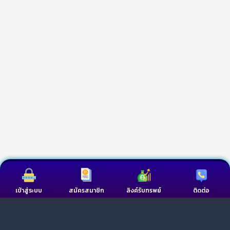
เข้าสู่ระบบ
สมัครสมาชิก
ลิงค์รับทรพย์
ติดต่อ