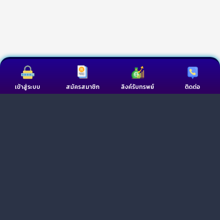
เข้าสู่ระบบ
สมัครสมาชิก
ลิงค์รับทรพย์
ติดต่อ