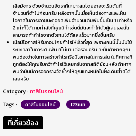
เสือมังกร ด้วยจำนวนอัตราที่เหมาะสมโดยอาจจะเริ่มต้นที่
จำนวนที่ต่ำไปก่อนครับ หลังจากนั้นเมื่อเห็นช่องทางและเห็น
โอกาสในการเอาชนะค่อยๆเพิ่มจำนวนเดิมพันขึ้นเป็น 1 เท่าหรือ
2 เท่าก็ได้ตามกำลังที่คุณมีทำเช่นนี้มันจะทำให้ตัวผู้เล่นเองนั้น
สามารถทำกำไรจากตัวเกมได้ดีและเร็วมากยิ่งขึ้นครับ
เมื่อมีโอกาสให้รีบกอบโกยกำไรให้เร็วที่สุด เพราะเกมนี้นั้นมันใช้
ระยะเวลาในการเดิมพัน ที่ไม่นานต่อรอบครับ ฉะนั้นถ้าหากคุณ
พบช่องว่างในการสร้างกำไรหรือมีโอกาสในการเล่น ในทิศทางที่
ถูกต้องให้คุณรีบคว้ากำไรไว้เลยครับจากสถิติย้อนหลัง ถ้าหาก
พบว่ามันมีการออกรางวัลซ้ำๆให้คุณแทงหนักในฝั่งเดิมซ้ำๆได้
เลยครับ
Category :
คาสิโนออนไลน์
Tags :
คาสิโนออนไลน์
123เบท
ที่เกี่ยวข้อง