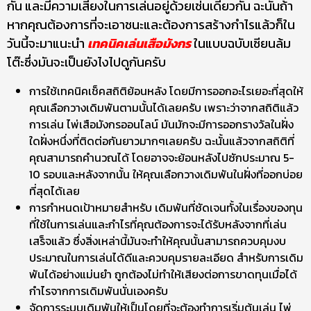
กัน และมีความเสี่ยงในการเล่นอยู่ด้วยเช่นเดียวกัน ฉะนั้นถ้า
หากคุณต้องการที่จะเอาชนะและต้องการสร้างกำไรแล้วก็ใน
วันนี้จะมาแนะนำ
เทคนิคเล่นเสือมังกร
ในแบบฉบับเซียนล้ม
โต๊ะซึ่งมันจะเป็นยังไงไปดูกันครับ
การใช้เทคนิคเช็คสถิติย้อนหลัง โดยมีการออกอะไรเยอะที่สุดให้
คุณเลือกวางเดิมพันตามนั้นได้เลยครับ เพราะว่าจากสถิติแล้ว
การเล่น ไพ่เสือมังกรออนไลน์ มันมักจะมีการออกรางวัลในฝั่ง
ใดฝั่งหนึ่งที่ติดต่อกันยาวมากๆเลยครับ ฉะนั้นแล้วจากสถิติที่
คุณสามารถคำนวณได้ โดยอาจจะย้อนหลังไปซักประมาณ 5-
10 รอบและหลังจากนั้น ให้คุณเลือกวางเดิมพันในฝั่งที่ออกบ่อย
ที่สุดได้เลย
การกำหนดเป้าหมายสำหรับ เดิมพันที่ชัดเจนทั้งในเรื่องของทุน
ที่ใช้ในการเล่นและกำไรที่คุณต้องการจะได้รับหลังจากที่เล่น
เสร็จแล้ว ซึ่งสิ่งเหล่านี้มันจะทำให้คุณนั้นสามารถควบคุมงบ
ประมาณในการเล่นได้ดีและควบคุมรายละเอียด สำหรับการเดิม
พันได้อย่างแม่นยำ ถูกต้องไม่ทำให้เสียงต่อการขาดทุนเมื่อได้
กำไรจากการเดิมพันนั่นเองครับ
จัดการระบบเดิมพันให้เป็นโดยที่จะต้องทำการเริ่มต้นเล่น ไพ่