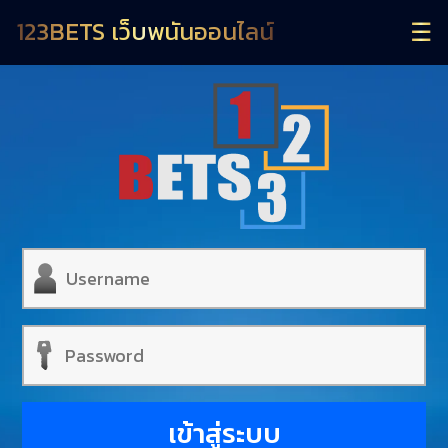
☰
123BETS เว็บพนันออนไลน์
เข้าสู่ระบบ