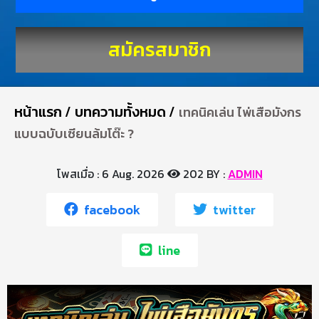
สมัครสมาชิก
หน้าแรก
/
บทความทั้งหมด
/
เทคนิคเล่น ไพ่เสือมังกร
แบบฉบับเซียนล้มโต๊ะ ?
โพสเมื่อ : 6 Aug. 2026
202
BY :
ADMIN
facebook
twitter
line