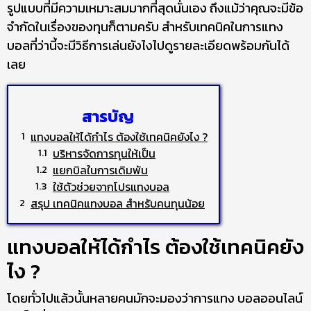
รูปแบบที่มีความเหมาะสมมากที่สุดนั่นเอง ถึงแม้ว่าคุณจะมีข้อ
จำกัดในเรื่องของทุนก็ตามครับ สำหรับเทคนิคในการแทง
บอลที่ว่านี้จะมีวิธีการเล่นยังไงไปดูรายละเอียดพร้อมกันได้
เลย
แทงบอลให้ได้กำไร ต้องใช้เทคนิคยังไง ?
บริหารจัดการทุนให้เป็น
แยกบิลในการเดิมพัน
ใช้ตัวช่วยจากโปรแทงบอล
สรุป เทคนิคแทงบอล สำหรับคนทุนน้อย
แทงบอลให้ได้กำไร ต้องใช้เทคนิคยัง
ไง ?
โดยทั่วไปแล้วนั้นหลายคนมักจะมองว่าการแทง บอลออนไลน์