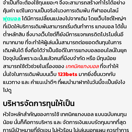
จำเป็นที่จะต้องใช้ทุนเยอะๆ จึงจะสามารถสร้างกำไรได้อย่าง
คุ้มค่า แต่ในความเป็นจริงในวงการเดิมพัน กีฬาออนไลน์
ฟุตบอล
ได้มีการเปลี่ยนแปลงไปจากเดิม โดยเว็บไซต์ใหญ่ๆ
ที่เปิดให้บริการเดิมพันสามารถเริ่มต้นทำการ แทงบอล ได้ขั้น
ต่ำหลักสิบ ซึ่งบางเว็บไซต์ก็ยังมีการแจกเครดิตโปรโมชั่นอี
กมากมาย ที่จะทำให้ผู้เล่นนั้นสามารถต่อยอดต้นทุนในการ
เดิมพันได้ ซึ่งถือได้ว่าเป็นข้อดีในการแทงบอลออนไลน์ในยุค
ปัจจุบันนี้เพราะฉะนั้นแล้วคนที่มีงบจำกัด หรือ มีทุนน้อย
สามารถใช้ตัวช่วยในเรื่องของ
เทคนิคแทงบอล
ที่จะทำให้
มั่นใจในการเดิมพันบนเว็บ
123bets
มากยิ่งขึ้นบวกกับ
แนวทาง และ คำแนะนำดีๆ ที่ผมนำมาฝากในวันนี้จะเป็นยังไง
ไปดู
บริหารจัดการทุนให้เป็น
หัวใจหลักสำคัญของการใช้ เทคนิคแทงบอล แบบฉบับคนทุน
น้อย นั่นก็คือการบริหาร และ จัดการเงินแบบรัดกุมมากที่สุด
การมีเป้าหมายที่ชัดเจน ไม่หัวร้อน ไม่เล่นนอกแผน ควรทำการ