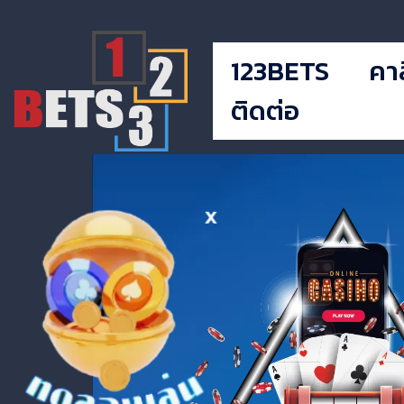
123BETS
คา
ติดต่อ
x