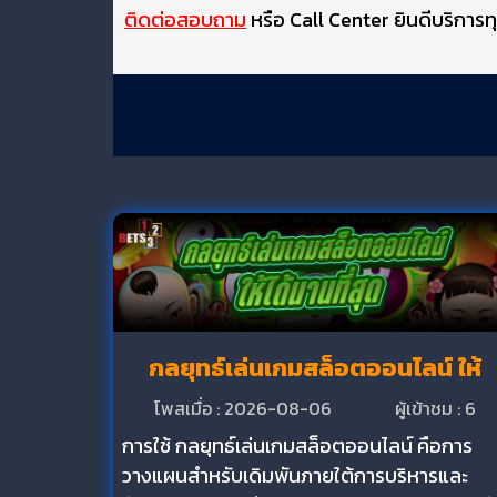
ติดต่อสอบถาม
หรือ Call Center ยินดีบริการท
กลยุทธ์เล่นเกมสล็อตออนไลน์ ให้
โพสเมื่อ : 2026-08-06
ผู้เข้าชม : 6
การใช้ กลยุทธ์เล่นเกมสล็อตออนไลน์ คือการ
วางแผนสำหรับเดิมพันภายใต้การบริหารและ