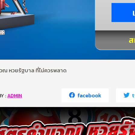
ส
วณ หวยรัฐบาล ที่ไม่ควรพลาด
facebook
t
BY :
ADMIN