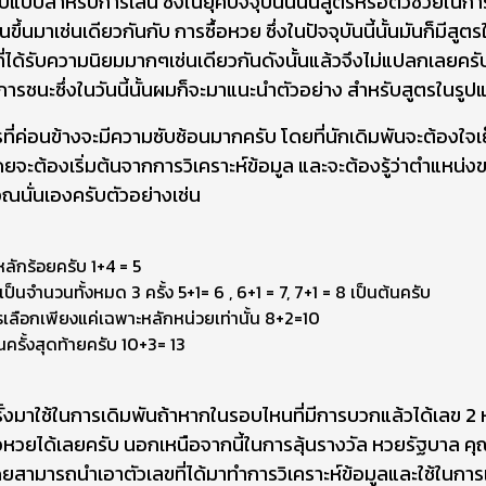
แบบสำหรับการเล่น ซึ่งในยุคปัจจุบันนี้นั้นสูตรหรือตัวช่วยในก
ึ้นมาเช่นเดียวกันกับ การซื้อหวย ซึ่งในปัจจุบันนี้นั้นมันก็มีส
ที่ได้รับความนิยมมากๆเช่นเดียวกันดังนั้นแล้วจึงไม่แปลกเลยครั
ในการชนะซึ่งในวันนี้นั้นผมก็จะมาแนะนำตัวอย่าง สำหรับสูตร
่ค่อนข้างจะมีความซับซ้อนมากครับ โดยที่นักเดิมพันจะต้องใจเ
ดยจะต้องเริ่มต้นจากการวิเคราะห์ข้อมูล และจะต้องรู้ว่าตำแหน่
วณนั่นเองครับตัวอย่างเช่น
ักร้อยครับ 1+4 = 5
เป็นจำนวนทั้งหมด 3 ครั้ง 5+1= 6 , 6+1 = 7, 7+1 = 8 เป็นต้นครับ
เลือกเพียงแค่เฉพาะหลักหน่วยเท่านั้น 8+2=10
นครั้งสุดท้ายครับ 10+3= 13
้งมาใช้ในการเดิมพันถ้าหากในรอบไหนที่มีการบวกแล้วได้เลข 2 ห
้อหวยได้เลยครับ นอกเหนือจากนี้ในการลุ้นรางวัล หวยรัฐบาล คุ
ดยสามารถนำเอาตัวเลขที่ได้มาทำการวิเคราะห์ข้อมูลและใช้ในการ