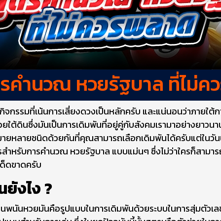
ตรคำนวณ หวยรัฐบาล ที่ไม่
ึ่งกิจกรรมที่เน้นการเสี่ยงดวงเป็นหลักครับ และแน่นอนว่าภายใต้
ต้ดินซึ่งมันเป็นการเดิมพันที่อยู่คู่กับสังคมเรามาอย่างยาวน
ยหลายชนิดด้วยกันที่คุณสามารถเลือกเดิมพันได้ครับแต่ในวันนี
รสำหรับการคำนวณ หวยรัฐบาล แบบแม่นๆ ซึ่งไม่ว่าใครก็สามารถ
เด็ดขาดครับ
นยังไง
?
ล่นพนันหวยมันคือรูปแบบในการเดิมพันด้วยระบบในการสุ่มตัวเล