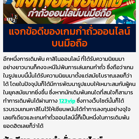
แจกข้อดีของเกมกำถั่วออนไลน์
บนมือถือ
อีกหนึ่งการเดิมพัน คาสิโนออนไลน์ ที่ได้รับความนิยมมา
อย่างยาวนานก็คงจะหนีไม่พ้นการเล่นเกมกำถั่ว ซึ่งถือว่าเกม
ในรูปแบบนี้นั้นได้รับความนิยมมาตั้งแต่สมัยโบราณเลยก็ว่า
ได้ โดยในปัจจุบันก็ได้มีการพัฒนารูปแบบให้เหมาะสมกับผู้คน
ในยุคสมัยมากยิ่งขึ้น ซึ่งหากนักเดิมพันคนใดที่สนใจก็สามาร
ทำการเดิมพันได้ผ่านทาง
123vip
ซึ่งทางเว็บไซต์นั้นก็ได้
รวบรวมเกมคาสิโนไว้ให้เซียนพนันได้ทำการลงทุนอย่างจุใจ
เลยทีเดียวและเกมกำถั่วออนไลน์นี้ก็เป็นหนึ่งในการเดิมพัน
ยอดฮิตเลยก็ว่าได้