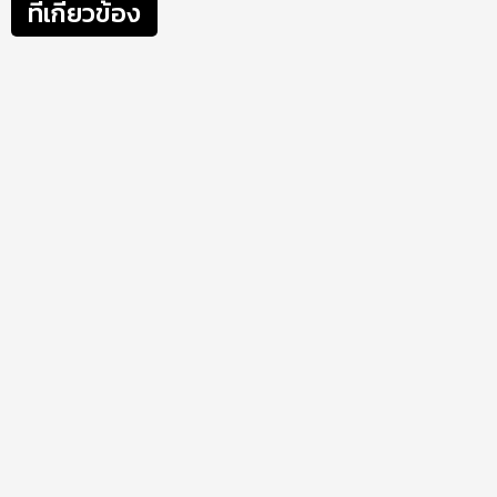
ที่เกี่ยวข้อง