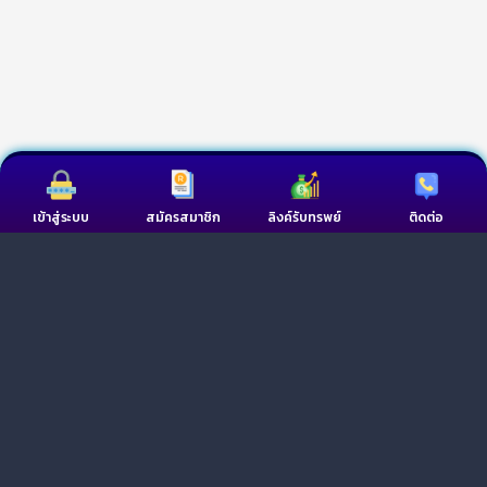
เข้าสู่ระบบ
สมัครสมาชิก
ลิงค์รับทรพย์
ติดต่อ