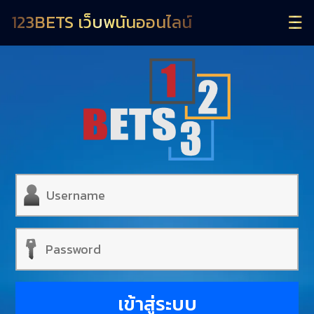
☰
123BETS เว็บพนันออนไลน์
เข้าสู่ระบบ