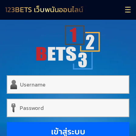
☰
123BETS เว็บพนันออนไลน์
เข้าสู่ระบบ