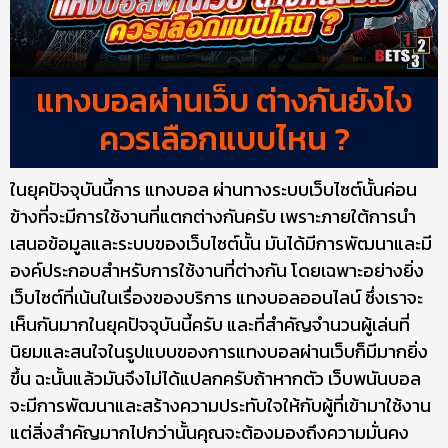
แทงบอลผ่านเว็บ ต่างกันยังไง
ควรเลือกแบบไหน ?
ในยุคปัจจุบันนี้การ แทงบอล ผ่านทางระบบเว็บไซต์นั้นค่อน
ข้างที่จะมีการใช้งานที่แตกต่างกันครับ เพราะภายใต้การนำ
เสนอข้อมูลและระบบของเว็บไซต์นั้น มันได้มีการพัฒนาและมี
องค์ประกอบสำหรับการใช้งานที่ต่างกัน โดยเฉพาะอย่างยิ่ง
เว็บไซต์ที่เน้นในเรื่องของบริการ แทงบอลออนไลน์ ซึ่งเราจะ
เห็นกันมากในยุคปัจจุบันนี้ครับ และที่สำคัญจำนวนผู้เล่นที่
นิยมและสนใจในรูปแบบของการแทงบอลผ่านเว็บก็มีมากยิ่ง
ขึ้น ฉะนั้นแล้วมันจึงไม่ได้แปลกครับถ้าหากตัว เว็บพนันบอล
จะมีการพัฒนาและสร้างความประทับใจให้กับผู้ที่เข้ามาใช้งาน
แต่สิ่งสำคัญมากไปกว่านั้นคุณจะต้องมองถึงความมั่นคง