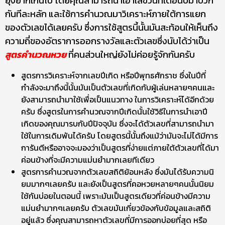
ยุ่งยากเกินไป โดยคุณสามารถนำเอาเลขวันที่เดือนปีมาบวก
กันทีละหลัก และใช้การคำนวณมาวิเคราะห์ภายใต้การแยก
ของตัวเลขได้เลยครับ ซึ่งการใช้สูตรนี้นั้นมันสะท้อนให้เห็นถึง
ความถี่ของอัตราการออกรางวัลและตัวเลขซึ่งนับได้ว่าเป็น
สูตรคำนวณหวย
ที่คนส่วนใหญ่ยังไม่ค่อยรู้จักกันครับ
สูตรการวิเคราะห์จากเลขปีเกิด หรือปีพุทธศักราช ซึ่งในปีที่
กำลังจะมาถึงนี้นั้นมันเป็นตัวเลขที่เกิดกับผู้เล่นหลายๆคนและ
ยังสามารถนำมาใช้เพื่อเป็นแนวทาง ในการวิเคราะห์ได้อีกด้วย
ครับ ซึ่งสูตรในการคำนวณจากปีเกิดนั้นใช้วิธีในการนำเอาปี
เกิดของคุณมารบกับปีปัจจุบัน ซึ่งจะได้ตัวเลขที่สามารถนำมา
ใช้ในการเดิมพันได้ครับ โดยสูตรนี้นั้นถึงแม้ว่ามันจะไม่ได้มีการ
การันตีหรืออาจจะมองว่าเป็นสูตรที่ง่ายแต่ภายใต้ตัวเลขที่ได้มา
ค่อนข้างที่จะมีความแม่นยำมากเลยทีเดียว
สูตรการคำนวณจากตัวเลขสถิติย้อนหลัง ซึ่งมันได้รับความนิ
ยมมากๆเลยครับ และยังเป็นสูตรที่คอหวยหลายๆคนนั้นนิยม
ใช้กันบ่อยในตอนนี้ เพราะมันเป็นสูตรเดียวที่ค่อนข้างมีความ
แม่นยำมากๆเลยครับ ตัวเลขมันเกี่ยวข้องกับข้อมูลและสถิติ
อยู่แล้ว ซึ่งคุณสามารถหาตัวเลขที่มีการออกบ่อยที่สุด หรือ