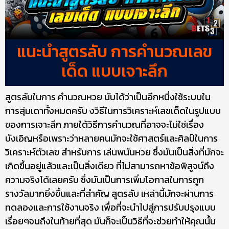
แนะนำสูตรลับ การคำนวณเลข
เด็ด แบบเจาะลึก
สูตรลับในการ คำนวณหวย นับได้ว่าเป็นอีกหนึ่งใช้ระบบใน
การสุ่มเดาทั้งหมดครับ งวิธีในการวิเคราะห์เลขเด็ดในรูปแบบ
ของการเจาะลึก ภายใต้วิธีการคำนวณที่อาจจะไม่ใช่เรื่อง
บังเอิญหรือเพราะว่าหลายคนมักจะใช้ศาสตร์และศิลป์ในการ
วิเคราะห์ตัวเลข สำหรับการ เล่นพนันหวย ซึ่งมันเป็นสิ่งที่มักจะ
เกิดขึ้นอยู่แล้วและเป็นสิ่งเดียว ที่ไม่สามารถหาข้อพิสูจน์ถึง
ความจริงได้เลยครับ ซึ่งมันเป็นการเพิ่มโอกาสในการถูก
รางวัลมากยิ่งขึ้นและที่สำคัญ สูตรลับ เหล่านี้มักจะผ่านการ
ทดลองและการใช้งานจริง เพื่อที่จะนำไปสู่การปรับปรุงแบบ
เรื่อยๆจนถึงในท้ายที่สุด มันก็จะเป็นวิธีที่จะช่วยทำให้คุณนั้น