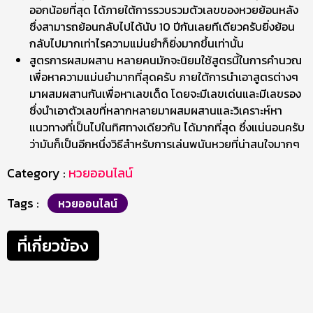
ออกน้อยที่สุด ได้ภายใต้การรวบรวมตัวเลขของหวยย้อนหลัง
ซึ่งสามารถย้อนกลับไปได้นับ 10 ปีกันเลยทีเดียวครับยิ่งย้อน
กลับไปมากเท่าไรความแม่นยำก็ยิ่งมากขึ้นเท่านั้น
สูตรการผสมผสาน หลายคนมักจะนิยมใช้สูตรนี้ในการคำนวณ
เพื่อหาความแม่นยำมากที่สุดครับ ภายใต้การนำเอาสูตรต่างๆ
มาผสมผสานกันเพื่อหาเลขเด็ด โดยจะมีเลขเด่นและมีเลขรอง
ซึ่งนำเอาตัวเลขที่หลากหลายมาผสมผสานและวิเคราะห์หา
แนวทางที่เป็นไปในทิศทางเดียวกัน ได้มากที่สุด ซึ่งแน่นอนครับ
ว่ามันก็เป็นอีกหนึ่งวิธีสำหรับการเล่นพนันหวยที่น่าสนใจมากๆ
Category :
หวยออนไลน์
Tags :
หวยออนไลน์
ที่เกี่ยวข้อง