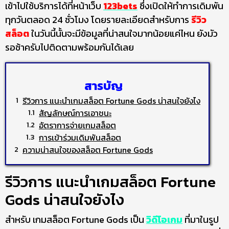
เข้าไปใช้บริการได้ที่หน้าเว็บ
123bets
ซึ่งเปิดให้ทำการเดิมพัน
ทุกวันตลอด 24 ชั่วโมง โดยรายละเอียดสำหรับการ
รีวิว
สล็อต
ในวันนี้นั้นจะมีข้อมูลที่น่าสนใจมากน้อยแค่ไหน ยังมัว
รอช้าครับไปติดตามพร้อมกันได้เลย
รีวิวการ แนะนำเกมสล็อต Fortune Gods น่าสนใจยังไง
สัญลักษณ์การเอาชนะ
อัตราการจ่ายเกมสล็อต
การเข้าร่วมเดิมพันสล็อต
ความน่าสนใจของสล็อต Fortune Gods
รีวิวการ แนะนำเกมสล็อต Fortune
Gods น่าสนใจยังไง
สำหรับ เกมสล็อต Fortune Gods เป็น
วิดีโอเกม
ที่มาในรูป