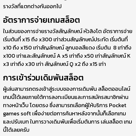
รางวัลที่แตกต่างกันออกไป
อัตราการจ่ายเกมสล็อต
ในส่วนของการจ่ายรางวัลสัญลักษณ์ หัวสิงโต อัตราการจ่าย
เริ่มต้นที่ x15 ถึง x300 เท่าส่วนสัญลักษณ์ประทัด เริ่มต้นที่
x10 ถึง x150 เท่าสัญลักษณ์ ลูกบอลสีแดง เริ่มต้น 8 เท่าถึง
x100 เท่าและสัญลักษณ์ A x5 เท่าถึง x50 เท่าสัญลักษณ์ K
x3 เท่าถึง x30 เท่า สัญลักษณ์ Q x2 ถึง x15 เท่า
การเข้าร่วมเดิมพันสล็อต
ผู้เล่นสามารถตรงเข้าสู่ระบบของการเดิมพัน สล็อตออนไลน์
เกมนี้ได้เลยภายใต้การลงทะเบียนและการสมัครสมาชิกผ่าน
ทางหน้าเว็บ โดยตรง ซึ่งสามารถเลือกผู้ให้บริการ Pocket
games soft เพื่อง่ายต่อการค้นหาหลังจากนั้นก็เลือกเกม
และปรับเบท ในการวางเดิมพันเพื่อเริ่มต้นการ เล่นสล็อต เกม
นี้ได้เลยครับ