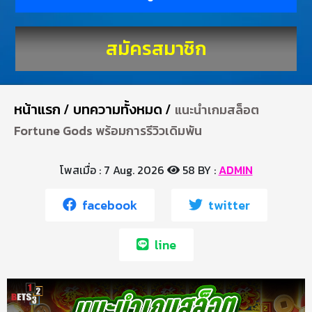
สมัครสมาชิก
หน้าแรก
/
บทความทั้งหมด
/
แนะนำเกมสล็อต
Fortune Gods พร้อมการรีวิวเดิมพัน
โพสเมื่อ : 7 Aug. 2026
58
BY :
ADMIN
facebook
twitter
line