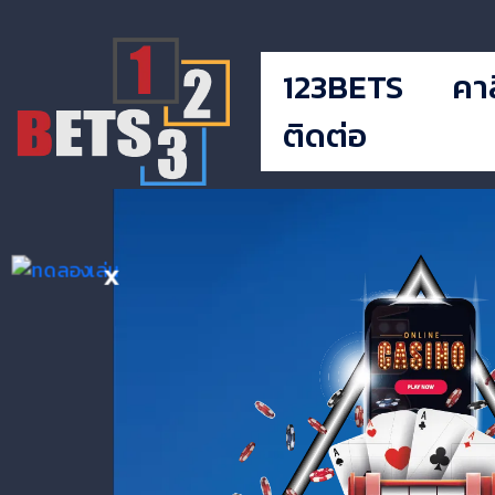
123BETS
คา
ติดต่อ
x