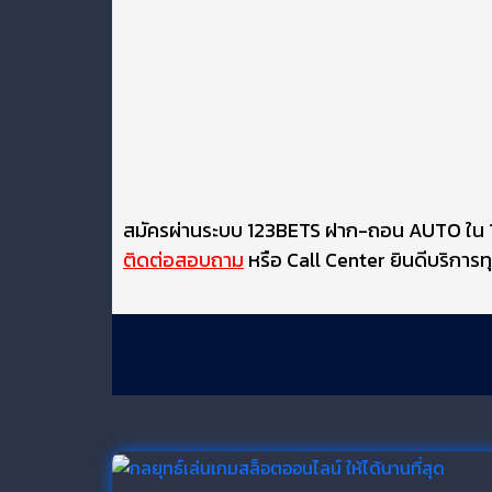
สมัครผ่านระบบ 123BETS ฝาก-ถอน AUTO ใน 1
ติดต่อสอบถาม
หรือ Call Center ยินดีบริการท