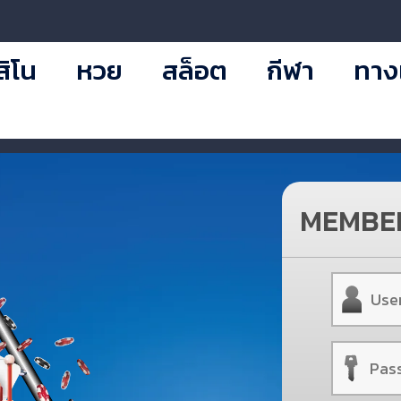
สิโน
หวย
สล็อต
กีฬา
ทางเ
MEMBER