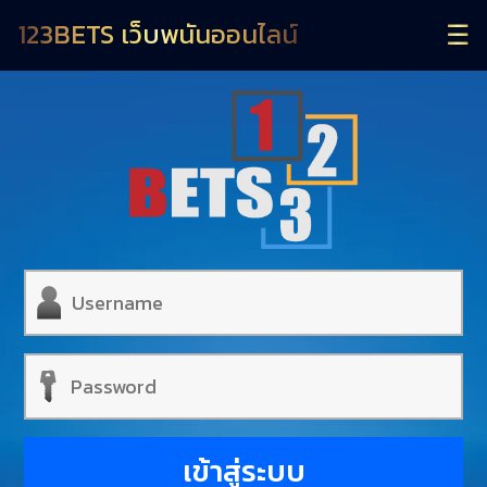
☰
123BETS เว็บพนันออนไลน์
เข้าสู่ระบบ