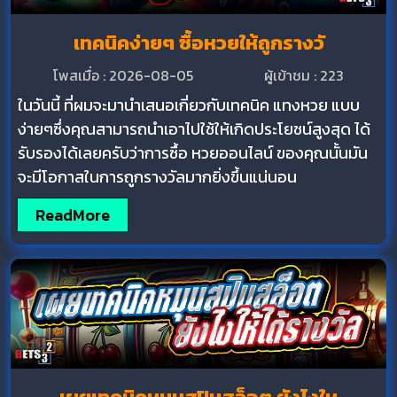
เทคนิคง่ายๆ ซื้อหวยให้ถูกรางวั
โพสเมื่อ : 2026-08-05
ผู้เข้าชม : 223
ในวันนี้ ที่ผมจะมานำเสนอเกี่ยวกับเทคนิค แทงหวย แบบ
ง่ายๆซึ่งคุณสามารถนำเอาไปใช้ให้เกิดประโยชน์สูงสุด ได้
รับรองได้เลยครับว่าการซื้อ หวยออนไลน์ ของคุณนั้นมัน
จะมีโอกาสในการถูกรางวัลมากยิ่งขึ้นแน่นอน
ReadMore