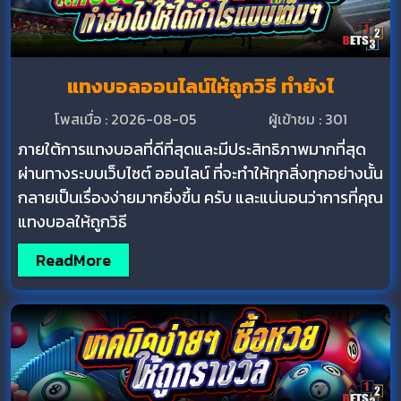
แทงบอลออนไลน์ให้ถูกวิธี ทำยังไ
โพสเมื่อ : 2026-08-05
ผู้เข้าชม : 301
ภายใต้การแทงบอลที่ดีที่สุดและมีประสิทธิภาพมากที่สุด
ผ่านทางระบบเว็บไซต์ ออนไลน์ ที่จะทำให้ทุกสิ่งทุกอย่างนั้น
กลายเป็นเรื่องง่ายมากยิ่งขึ้น ครับ และแน่นอนว่าการที่คุณ
แทงบอลให้ถูกวิธี
ReadMore