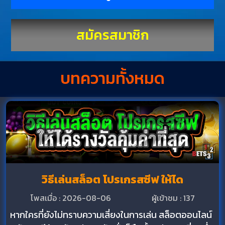
สมัครสมาชิก
บทความทั้งหมด
วิธีเล่นสล็อต โปรเกรสซีฟ ให้ได
โพสเมื่อ : 2026-08-06
ผู้เข้าชม : 137
หากใครที่ยังไม่ทราบความเสี่ยงในการเล่น สล็อตออนไลน์