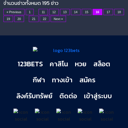
จำนวนข่าวทั้งหมด 195 ข่าว
...
« Previous
1
11
12
13
14
15
16
17
18
...
19
20
21
22
Next »
123BETS
คาสิโน
หวย
สล็อต
กีฬา
ทางเข้า
สมัคร
ลิงค์รับทรัพย์
ติดต่อ
เข้าสู่ระบบ