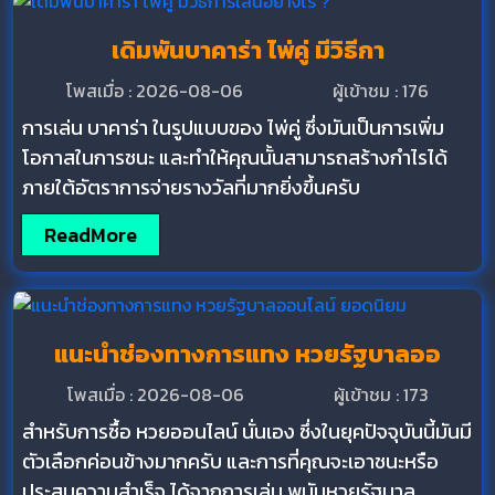
เดิมพันบาคาร่า ไพ่คู่ มีวิธีกา
โพสเมื่อ : 2026-08-06
ผู้เข้าชม : 176
การเล่น บาคาร่า ในรูปแบบของ ไพ่คู่ ซึ่งมันเป็นการเพิ่ม
โอกาสในการชนะ และทำให้คุณนั้นสามารถสร้างกำไรได้
ภายใต้อัตราการจ่ายรางวัลที่มากยิ่งขึ้นครับ
ReadMore
แนะนำช่องทางการแทง หวยรัฐบาลออ
โพสเมื่อ : 2026-08-06
ผู้เข้าชม : 173
สำหรับการซื้อ หวยออนไลน์ นั่นเอง ซึ่งในยุคปัจจุบันนี้มันมี
ตัวเลือกค่อนข้างมากครับ และการที่คุณจะเอาชนะหรือ
ประสบความสำเร็จ ได้จากการเล่น พนันหวยรัฐบาล