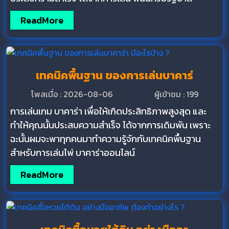
ReadMore
เทคนิคพื้นฐาน ของการเล่นบาคาร่
โพสเมื่อ : 2026-08-06
ผู้เข้าชม : 199
การเล่นเกม บาคาร่า เพื่อให้เกิดประสิทธิภาพสูงสุด และ
ทำให้คุณนั้นประสบความสำเร็จ ได้จากการเดิมพัน เพราะ
ฉะนั้นผมจะพาทุกคนมาทำความรู้จักกับเทคนิคพื้นฐาน
สำหรับการเล่นไพ่ บาคาร่าออนไลน์
ReadMore