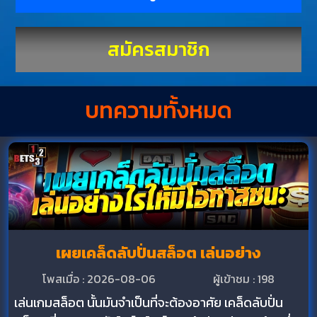
สมัครสมาชิก
บทความทั้งหมด
เผยเคล็ดลับปั่นสล็อต เล่นอย่าง
โพสเมื่อ : 2026-08-06
ผู้เข้าชม : 198
เล่นเกมสล็อต นั้นมันจำเป็นที่จะต้องอาศัย เคล็ดลับปั่น