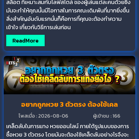
สล็อต ที่เหมาะสมกับไลฟ์สไตล์ ของผู้เล่นแต่ละคนด้วยซึ่ง
มันจะทำให้คุณนั้นมีโอกาสในการคณะเดิมพันที่มากยิ่งขึ้น
สิ่งสำคัญอันดับแรกนั่นก็คือการที่คุณจะต้องทำความ
เข้าใจ เกี่ยวกับวิธีการเล่นก่อน
ReadMore
อยากถูกหวย 3 ตัวตรง ต้องใช้เคล
โพสเมื่อ : 2026-08-06
ผู้เข้าชม : 166
เคล็ดลับในการแทง หวยออนไลน์ ภายใต้รูปแบบของการ
ซื้อหวย 3 ตัวตรง โดยมันจะต้องใช้เคล็ดลับอย่างไรจึงจะ