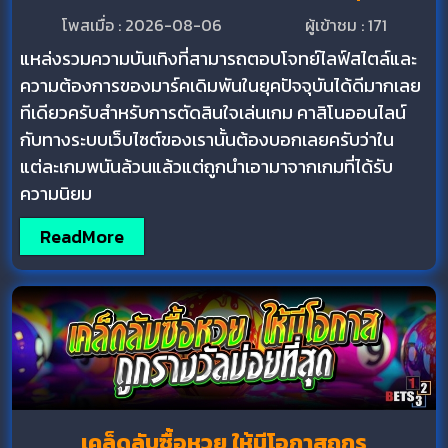
โพสเมื่อ : 2026-08-06
ผู้เข้าชม : 171
แหล่งรวมความบันเทิงที่สามารถตอบโจทย์ไลฟ์สไตล์และ
ความต้องการของมาร์คเดิมพันในยุคปัจจุบันได้ดีมากเลย
ทีเดียวครับสำหรับการตัดสินใจเล่นเกม คาสิโนออนไลน์
กับทางระบบเว็บไซต์ของเรานั้นต้องบอกเลยครับว่าใน
แต่ละเกมพนันล้วนแล้วแต่ถูกนำเอามาจากเกมที่ได้รับ
ความนิยม
ReadMore
เคล็ดลับซื้อหวย ให้มีโอกาสถูกร