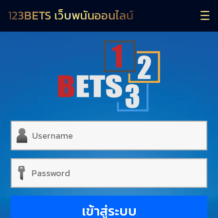
☰
123BETS เว็บพนันออนไลน์
เข้าสู่ระบบ