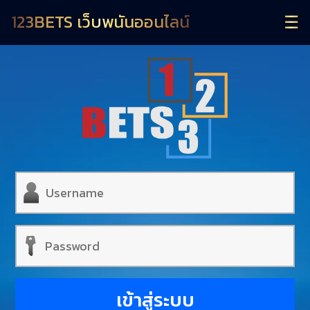
☰
123BETS เว็บพนันออนไลน์
เข้าสู่ระบบ