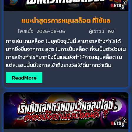
แนะนำสูตรการหมุนสล็อต ที่ใช้แล
โพสเมื่อ : 2026-08-06
ผู้เข้าชม : 192
การเล่น เกมสล็อต ในยุคปัจจุบันนี้ สามารถสร้างกำไรได้
มากยิ่งขึ้นจากการ สูตร ในการปั่นสล็อต ที่จะเป็นตัวช่วยใน
การสร้างกำไรที่มากยิ่งขึ้นและยังทำให้การหมุนสล็อต ใน
แต่ละรอบนั้นมีโอกาสเข้าถึงรางวัลได้ดีมากกว่าเดิม
ReadMore