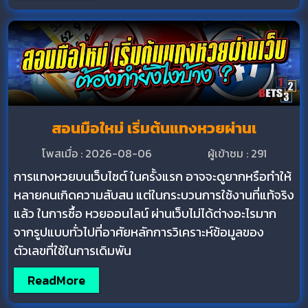
สอนมือใหม่ เริ่มต้นแทงหวยผ่านเ
โพสเมื่อ : 2026-08-06
ผู้เข้าชม : 291
การแทงหวยบนเว็บไซต์ ในครั้งแรก อาจจะดูยากหรือทำให้
หลายคนเกิดความสับสน แต่ในกระบวนการใช้งานที่แท้จริง
แล้ว ในการซื้อ หวยออนไลน์ ผ่านเว็บไม่ได้ต่างอะไรมาก
จากรูปแบบทั่วไปที่อาศัยหลักการวิเคราะห์ข้อมูลของ
ตัวเลขที่ใช้ในการเดิมพัน
ReadMore