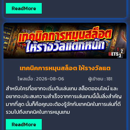
ReadMore
เทคนิคการหมุนสล็อต ให้รางวัลแต
โพสเมื่อ : 2026-08-06
ผู้เข้าชม : 181
สำหรับใครที่อยากจะเริ่มต้นเล่นเกม สล็อตออนไลน์ และ
อยากจะประสบความสำเร็จจากการเล่นเกมนี้นั้นสิ่งสำคัญ
มากที่สุด นั่นก็คือคุณจะต้องรู้จักกับเทคนิคในการเล่นที่ดี
รวมไปถึงเทคนิคในการหมุนเกม
ReadMore